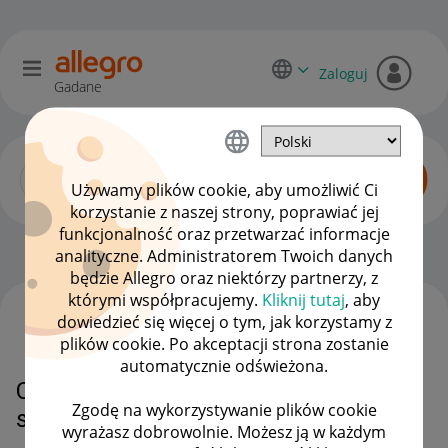
Zaloguj
Gadane
Używamy plików cookie, aby umożliwić Ci
korzystanie z naszej strony, poprawiać jej
funkcjonalność oraz przetwarzać informacje
Początkujący sprzedawcy
OPCJE
analityczne. Administratorem Twoich danych
będzie Allegro oraz niektórzy partnerzy, z
którymi współpracujemy.
Kliknij tutaj
, aby
dowiedzieć się więcej o tym, jak korzystamy z
WSZYSTKIE TEMATY
plików cookie. Po akceptacji strona zostanie
automatycznie odświeżona.
Czyżby Allegro odpływali
Zgodę na wykorzystywanie plików cookie
sprzedawcy ?
wyrażasz dobrowolnie. Możesz ją w każdym