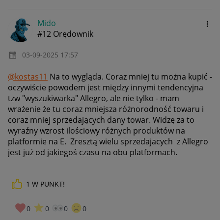
Mido
#12 Orędownik
‎03-09-2025
17:57
@kostas11
Na to wygląda. Coraz mniej tu można kupić -
oczywiście powodem jest między innymi tendencyjna
tzw "wyszukiwarka" Allegro, ale nie tylko - mam
wrażenie że tu coraz mniejsza różnorodność towaru i
coraz mniej sprzedających dany towar. Widzę za to
wyraźny wzrost ilościowy różnych produktów na
platformie na E. Zresztą wielu sprzedajacych z Allegro
jest już od jakiegoś czasu na obu platformach.
1
W PUNKT!
0
0
0
0