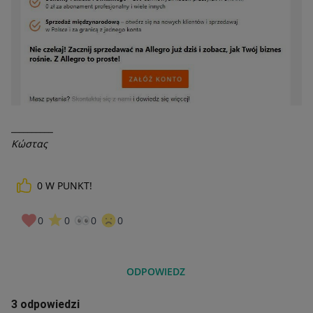
__________
Κώστας
0
W PUNKT!
0
0
0
0
ODPOWIEDZ
3 odpowiedzi