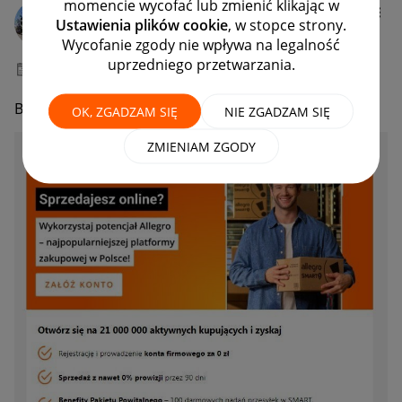
momencie wycofać lub zmienić klikając w
kostas11
Ustawienia plików cookie
, w stopce strony.
#21 Demiurg ⭐⭐⭐
Wycofanie zgody nie wpływa na legalność
uprzedniego przetwarzania.
‎03-09-2025
13:38
Bombardują reklamami od tygodnia
😉
OK, ZGADZAM SIĘ
NIE ZGADZAM SIĘ
ZMIENIAM ZGODY