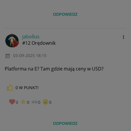
ODPOWIEDZ
jabollus
#12 Orędownik
‎03-09-2025
18:15
Platforma na E? Tam gdzie mają ceny w USD?
0
W PUNKT!
0
0
0
0
ODPOWIEDZ