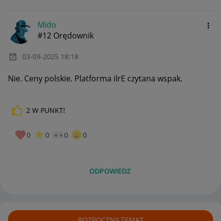
Mido
#12 Orędownik
‎03-09-2025
18:18
Nie. Ceny polskie. Platforma ilrE czytana wspak.
2
W PUNKT!
0
0
0
0
ODPOWIEDZ
ROZPOCZNIJ TEMAT