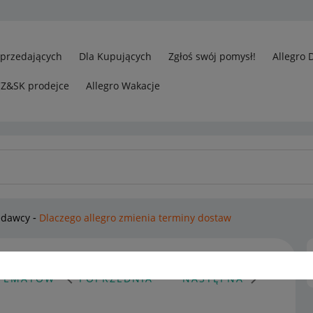
Sprzedających
Dla Kupujących
Zgłoś swój pomysł!
Allegro 
CZ&SK prodejce
Allegro Wakacje
edawcy
Dlaczego allegro zmienia terminy dostaw
 TEMATÓW
POPRZEDNIA
NASTĘPNA