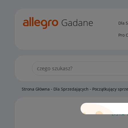
Gadane
Dla 
Pro 
Strona Główna
Dla Sprzedających
Początkujący sprz
LISTA