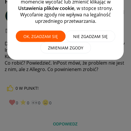
momencie wycofać lub zmienić klikając w
Ustawienia plików cookie
, w stopce strony.
Babyhoodua
Wycofanie zgody nie wpływa na legalność
#9 Pomysłodawca
uprzedniego przetwarzania.
‎09-06-2022
09:54
OK, ZGADZAM SIĘ
NIE ZGADZAM SIĘ
Dlaczego nie mogę zrobić etykietę, Allegro Paczkomaty
ZMIENIAM ZGODY
InPost pobranie
Kiedy tworzę etykietę, mówi, że jest błąd.
Co robić? Powiedzieć. InPost mówi, że problem nie jest
z nim, ale z Allegro. Co powinienem zrobić?
0
W PUNKT!
0
0
0
0
ODPOWIEDZ