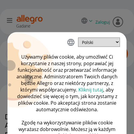
Zaloguj
Gadane
Używamy plików cookie, aby umożliwić Ci
korzystanie z naszej strony, poprawiać jej
funkcjonalność oraz przetwarzać informacje
Początkujący sprzedawcy
OPCJE
analityczne. Administratorem Twoich danych
będzie Allegro oraz niektórzy partnerzy, z
którymi współpracujemy.
Kliknij tutaj
, aby
dowiedzieć się więcej o tym, jak korzystamy z
WSZYSTKIE TEMATY
plików cookie. Po akceptacji strona zostanie
automatycznie odświeżona.
Dlaczego nie mogę zrobić etykietę,
Zgodę na wykorzystywanie plików cookie
Allegro Paczkomaty InPost
wyrażasz dobrowolnie. Możesz ją w każdym
pobranie