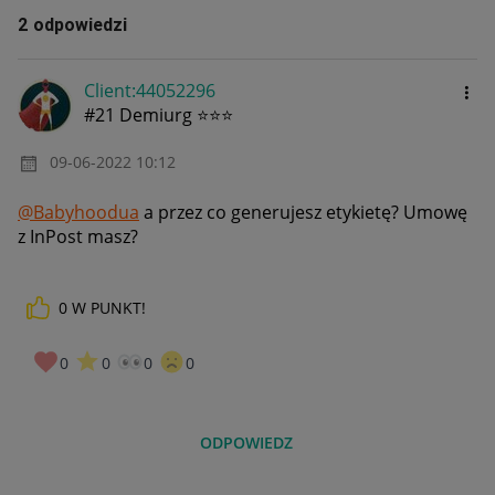
2 odpowiedzi
Client:44052296
#21 Demiurg ⭐⭐⭐
‎09-06-2022
10:12
@Babyhoodua
a przez co generujesz etykietę? Umowę
z InPost masz?
0
W PUNKT!
0
0
0
0
ODPOWIEDZ