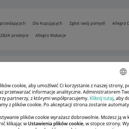
Sprzedających
Dla Kupujących
Zgłoś swój pomysł!
Allegro 
CZ&SK prodejce
Allegro Wakacje
ków cookie, aby umożliwić Ci korzystanie z naszej strony, p
edawcy
dowód sprzedaży
az przetwarzać informacje analityczne. Administratorem Tw
órzy partnerzy, z którymi współpracujemy.
Kliknij tutaj
, aby d
tamy z plików cookie. Po akceptacji strona zostanie automat
 TEMATÓW
POPRZEDNIA
NASTĘPNA
stywanie plików cookie wyrażasz dobrowolnie. Możesz ją 
ić klikając w
Ustawienia plików cookie
, w stopce strony. W