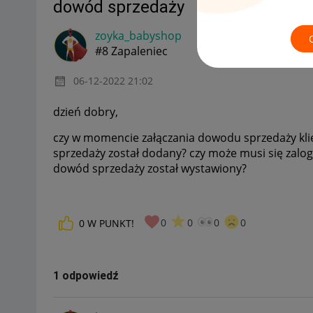
dowód sprzedaży
zoyka_babyshop
#8 Zapaleniec
‎06-12-2022
21:02
dzień dobry,
czy w momencie załączania dowodu sprzedaży kli
sprzedaży został dodany? czy może musi się zalo
dowód sprzedaży został wystawiony?
0
0
0
0
0
W PUNKT!
1 odpowiedź