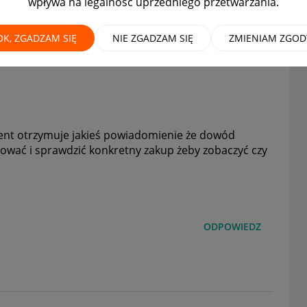
wpływa na legalność uprzedniego przetwarzania.
OK, ZGADZAM SIĘ
NIE ZGADZAM SIĘ
ZMIENIAM ZGOD
ent otrzymuje jakieś powiadomienie że dowód
gować i sprawdzić konkretny zakup żeby zobaczyć czy
ODPOWIEDZ