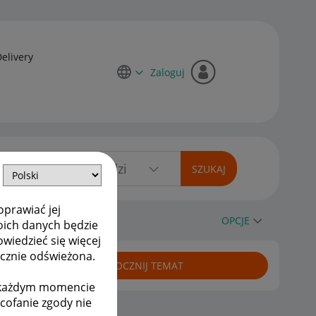
Delivery
Zaloguj
oprawiać jej
OPCJE
oich danych będzie
owiedzieć się więcej
ycznie odświeżona.
ROZPOCZNIJ TEMAT
w każdym momencie
ycofanie zgody nie