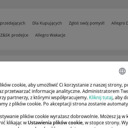
Sprzedających
Dla Kupujących
Zgłoś swój pomysł!
Allegro 
CZ&SK prodejce
Allegro Wakacje
ków cookie, aby umożliwić Ci korzystanie z naszej strony, p
edawcy
Jak zmienić adres kontaktowy?
az przetwarzać informacje analityczne. Administratorem Tw
órzy partnerzy, z którymi współpracujemy.
Kliknij tutaj
, aby d
tamy z plików cookie. Po akceptacji strona zostanie automat
 TEMATÓW
POPRZEDNIA
NASTĘPNA
stywanie plików cookie wyrażasz dobrowolnie. Możesz ją 
ić klikając w
Ustawienia plików cookie
, w stopce strony. W