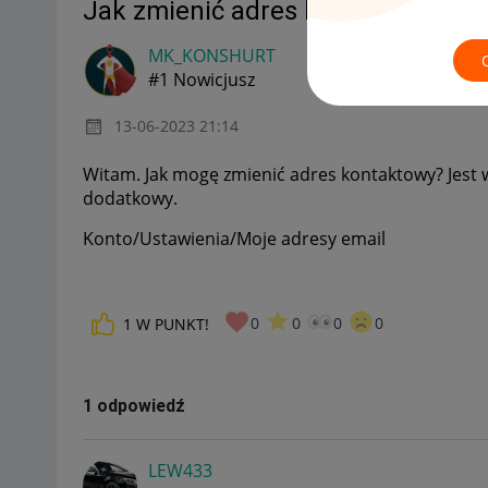
Jak zmienić adres kontaktowy?
MK_KONSHURT
#1 Nowicjusz
‎13-06-2023
21:14
Witam. Jak mogę zmienić adres kontaktowy? Jest 
dodatkowy.
Konto/Ustawienia/Moje adresy email
0
0
0
0
1
W PUNKT!
1 odpowiedź
LEW433