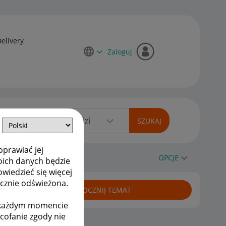
Delivery
Zaloguj
oprawiać jej
OPCJE
oich danych będzie
owiedzieć się więcej
ycznie odświeżona.
ROZPOCZNIJ TEMAT
w każdym momencie
ycofanie zgody nie