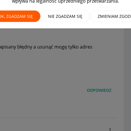
wpływa na legalność uprzedniego przetwarzania.
OK, ZGADZAM SIĘ
NIE ZGADZAM SIĘ
ZMIENIAM ZGOD
wpisany błędny a usunąć mogę tylko adres
ODPOWIEDZ