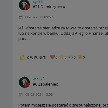
xyz96
#21 Demiurg ⭐⭐⭐
‎08-02-2021
09:57
Jeśli dostałeś pieniądze za towar to dostałeś też z
lub na koncie w banku. Oddaj z Allegro Finanse lub
paczce.
0
0
0
0
0
W PUNKT!
wirex5
#8 Zapaleniec
‎08-02-2021
13:03
Potem możesz się postarać o zwrot naliczonej prow