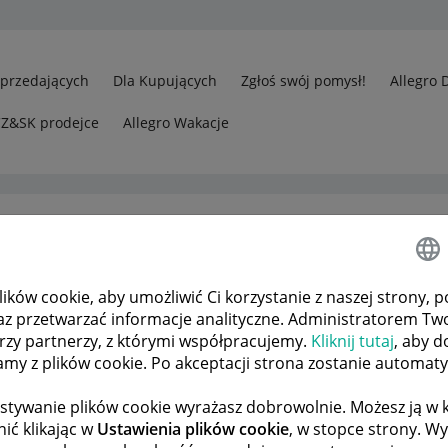
Sprzedających
Dla Kupujących
Zgłoś swój pomysł!
Allegro 
CZ&SK prodejce
Allegro Wakacje
ków cookie, aby umożliwić Ci korzystanie z naszej strony, p
edawcy
Jak zwrócić Kupującemu pieniądze za przesyłkę?
az przetwarzać informacje analityczne. Administratorem Tw
órzy partnerzy, z którymi współpracujemy.
Kliknij tutaj
, aby d
tamy z plików cookie. Po akceptacji strona zostanie automat
 TEMATÓW
POPRZEDNIA
NASTĘPNA
stywanie plików cookie wyrażasz dobrowolnie. Możesz ją 
ić klikając w
Ustawienia plików cookie
, w stopce strony. W