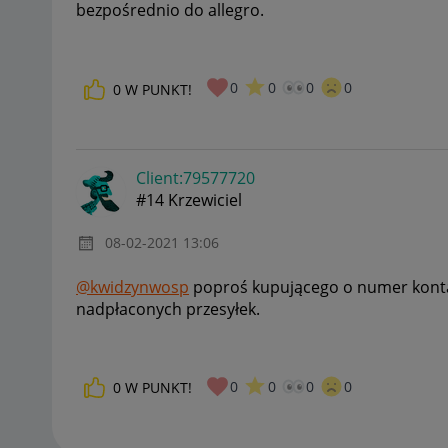
bezpośrednio do allegro.
0
0
0
0
0
W PUNKT!
Client:79577720
#14 Krzewiciel
‎08-02-2021
13:06
@kwidzynwosp
poproś kupującego o numer konta
nadpłaconych przesyłek.
0
0
0
0
0
W PUNKT!