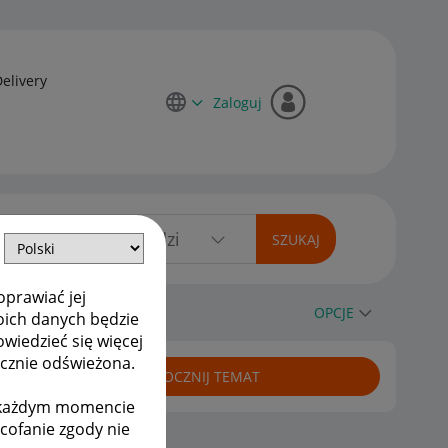
Delivery
Zaloguj
oprawiać jej
OPCJE
oich danych będzie
owiedzieć się więcej
ycznie odświeżona.
ROZPOCZNIJ TEMAT
w każdym momencie
ycofanie zgody nie