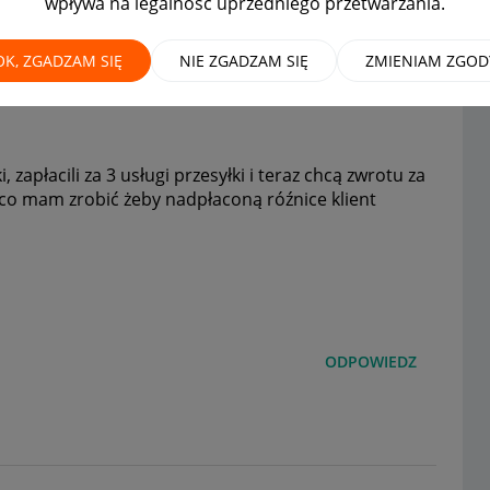
wpływa na legalność uprzedniego przetwarzania.
 za przesyłkę?
OK, ZGADZAM SIĘ
NIE ZGADZAM SIĘ
ZMIENIAM ZGOD
, zapłacili za 3 usługi przesyłki i teraz chcą zwrotu za
, co mam zrobić żeby nadpłaconą róźnice klient
ODPOWIEDZ