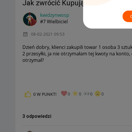
Jak zwrócić Kupującemu pieniądze
kwidzynwosp
#7 Wielbiciel
‎08-02-2021
09:53
Dzień dobry, klienci zakupili towar 1 osoba 3 sztuki
2 przesyłki, ja nie otrzymałam tej kwoty na konto
otrzymał?
0
0
0
0
0
W PUNKT!
3 odpowiedzi