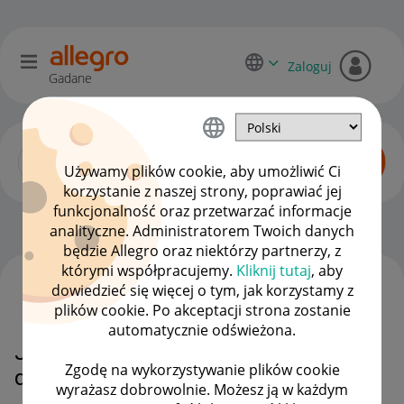
Zaloguj
Gadane
Używamy plików cookie, aby umożliwić Ci
korzystanie z naszej strony, poprawiać jej
funkcjonalność oraz przetwarzać informacje
Początkujący sprzedawcy
OPCJE
analityczne. Administratorem Twoich danych
będzie Allegro oraz niektórzy partnerzy, z
którymi współpracujemy.
Kliknij tutaj
, aby
dowiedzieć się więcej o tym, jak korzystamy z
WSZYSTKIE TEMATY
plików cookie. Po akceptacji strona zostanie
automatycznie odświeżona.
Jestem w trakcie wymiany
Zgodę na wykorzystywanie plików cookie
dowodu
wyrażasz dobrowolnie. Możesz ją w każdym