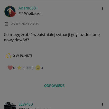
Adam8681
#7 Wielbiciel
‎25-07-2023
23:08
Co mogę zrobić w zaistniałej sytuacji gdy już dostanę
nowy dowód?
0
W PUNKT!
0
0
0
0
ODPOWIEDZ
LEW433