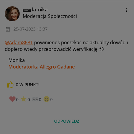
la_nika
Moderacja Społeczności
‎25-07-2023
13:37
@Adam8681
powinieneś poczekać na aktualny dowód i
dopiero wtedy przeprowadzić weryfikację
🙂
Monika
Moderatorka Allegro Gadane
0
W PUNKT!
0
0
0
0
ODPOWIEDZ