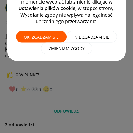
momencie wycofać lub zmienić klikając w
Adam8681
Ustawienia plików cookie
, w stopce strony.
#7 Wielbiciel
Wycofanie zgody nie wpływa na legalność
uprzedniego przetwarzania.
‎25-07-2023
13:19
Jestem w trakcie wymiany dowodu. Co mogę zrobić
OK, ZGADZAM SIĘ
NIE ZGADZAM SIĘ
gdy prośba jest o skan starego dowodu a nowego
ZMIENIAM ZGODY
jeszcze nie mam. Wniosek na przelewy został
odrzucony
0
W PUNKT!
0
0
0
0
ODPOWIEDZ
3 odpowiedzi