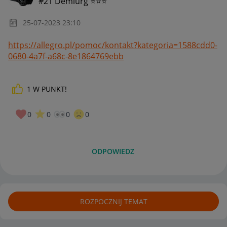
#21 Demiurg ⭐⭐⭐
‎25-07-2023
23:10
https://allegro.pl/pomoc/kontakt?kategoria=1588cdd0-
0680-4a7f-a68c-8e1864769ebb
1
W PUNKT!
0
0
0
0
ODPOWIEDZ
ROZPOCZNIJ TEMAT