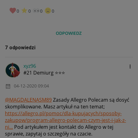
0
0
0
0
ODPOWIEDZ
7 odpowiedzi
xyz96
#21 Demiurg ⭐⭐⭐
‎04-12-2020
09:04
@MAGDALENASM89
Zasady Allegro Polecam są dosyć
skomplikowane. Masz artykuł na ten temat;
https://allegro.pl/pomoc/dla-kupujacych/sposoby-
zakupow/program-allegro-polecam-czym-jest-i-jak-z-
ni...
Pod artykułem jest kontakt do Allegro w tej
sprawie, zapytaj o szczegóły na czacie.