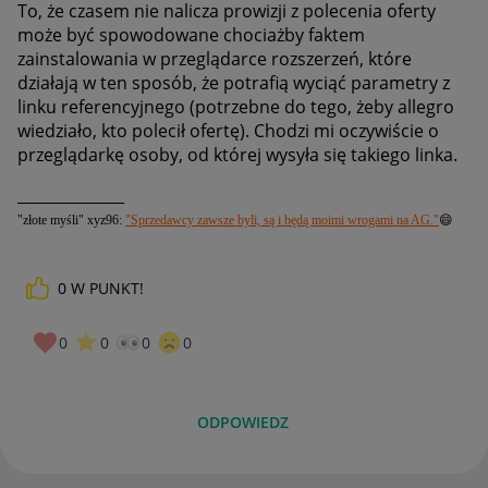
To, że czasem nie nalicza prowizji z polecenia oferty
może być spowodowane chociażby faktem
zainstalowania w przeglądarce rozszerzeń, które
działają w ten sposób, że potrafią wyciąć parametry z
linku referencyjnego (potrzebne do tego, żeby allegro
wiedziało, kto polecił ofertę). Chodzi mi oczywiście o
przeglądarkę osoby, od której wysyła się takiego linka.
______________
"złote myśli" xyz96:
"Sprzedawcy zawsze byli, są i będą moimi wrogami na AG."
😄
0
W PUNKT!
0
0
0
0
ODPOWIEDZ