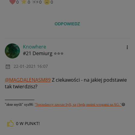
0
0
0
0
ODPOWIEDZ
Knowhere
#21 Demiurg ⭐⭐⭐
‎22-01-2021
16:07
@MAGDALENASM89
Z ciekawości - na jakiej podstawie
tak twierdzisz?
______________
"złote myśli" xyz96:
"Sprzedawcy zawsze byli, są i będą moimi wrogami na AG."
😄
0
W PUNKT!