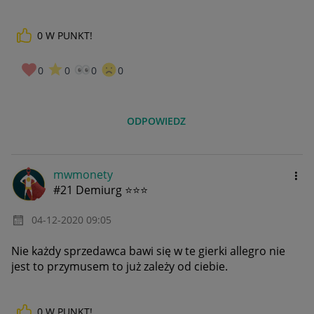
0
W PUNKT!
0
0
0
0
ODPOWIEDZ
mwmonety
#21 Demiurg ⭐⭐⭐
‎04-12-2020
09:05
Nie każdy sprzedawca bawi się w te gierki allegro nie
jest to przymusem to już zależy od ciebie.
0
W PUNKT!