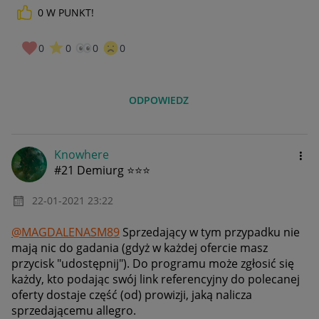
0
W PUNKT!
0
0
0
0
ODPOWIEDZ
Knowhere
#21 Demiurg ⭐⭐⭐
‎22-01-2021
23:22
@MAGDALENASM89
Sprzedający w tym przypadku nie
mają nic do gadania (gdyż w każdej ofercie masz
przycisk "udostępnij"). Do programu może zgłosić się
każdy, kto podając swój link referencyjny do polecanej
oferty dostaje część (od) prowizji, jaką nalicza
sprzedającemu allegro.