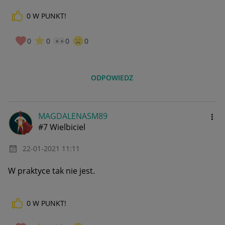
0
W PUNKT!
0
0
0
0
ODPOWIEDZ
MAGDALENASM89
#7 Wielbiciel
‎22-01-2021
11:11
W praktyce tak nie jest.
0
W PUNKT!