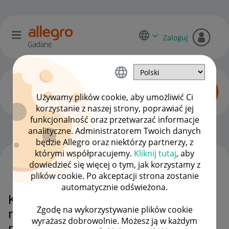
Zaloguj
Gadane
Używamy plików cookie, aby umożliwić Ci
korzystanie z naszej strony, poprawiać jej
funkcjonalność oraz przetwarzać informacje
Początkujący sprzedawcy
OPCJE
analityczne. Administratorem Twoich danych
będzie Allegro oraz niektórzy partnerzy, z
którymi współpracujemy.
Kliknij tutaj
, aby
dowiedzieć się więcej o tym, jak korzystamy z
WSZYSTKIE TEMATY
plików cookie. Po akceptacji strona zostanie
automatycznie odświeżona.
Kiedy może być problem za
Zgodę na wykorzystywanie plików cookie
naliczanie prowizji od polecenia
wyrażasz dobrowolnie. Możesz ją w każdym
produktu?