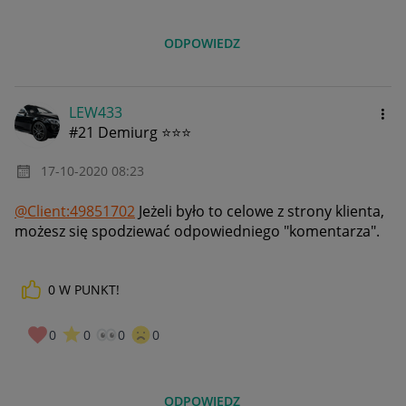
ODPOWIEDZ
LEW433
#21 Demiurg ⭐⭐⭐
‎17-10-2020
08:23
@Client:49851702
Jeżeli było to celowe z strony klienta,
możesz się spodziewać odpowiedniego "komentarza".
0
W PUNKT!
0
0
0
0
ODPOWIEDZ