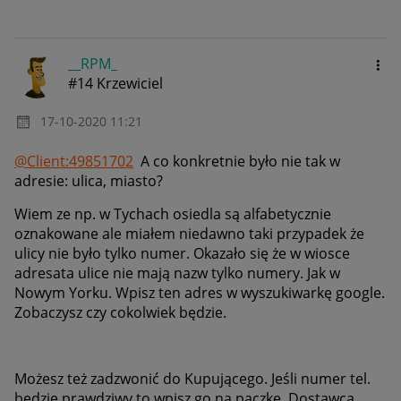
__RPM_
#14 Krzewiciel
‎17-10-2020
11:21
@Client:49851702
A co konkretnie było nie tak w
adresie: ulica, miasto?
Wiem ze np. w Tychach osiedla są alfabetycznie
oznakowane ale miałem niedawno taki przypadek że
ulicy nie było tylko numer. Okazało się że w wiosce
adresata ulice nie mają nazw tylko numery. Jak w
Nowym Yorku. W
pisz ten adres w wyszukiwarkę google.
Zobaczysz czy cokolwiek będzie.
Możesz też zadzwonić do Kupującego. Jeśli numer tel.
będzie prawdziwy to wpisz go na paczkę. Dostawca