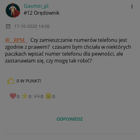
Gasmin_pl
#12 Orędownik
‎17-10-2020
14:06
@__RPM_
Czy zamieszczanie numerów telefonu jest
zgodnie z prawem? czasami bym chciała w niektórych
paczkach wpisać numer telefonu dla pewności, ale
zastanawiam się, czy mogę tak robić?
0
W PUNKT!
0
0
0
0
ODPOWIEDZ