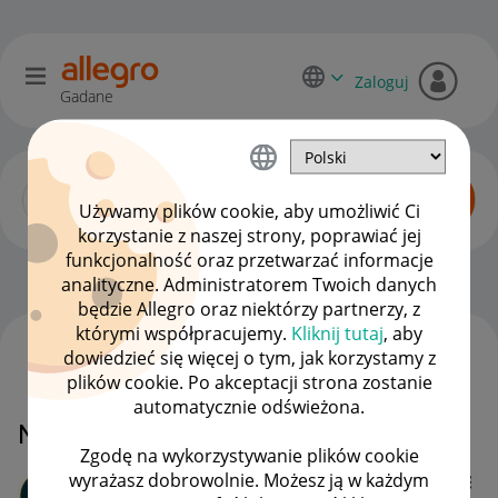
Zaloguj
Gadane
Używamy plików cookie, aby umożliwić Ci
korzystanie z naszej strony, poprawiać jej
funkcjonalność oraz przetwarzać informacje
Początkujący sprzedawcy
OPCJE
analityczne. Administratorem Twoich danych
będzie Allegro oraz niektórzy partnerzy, z
którymi współpracujemy.
Kliknij tutaj
, aby
dowiedzieć się więcej o tym, jak korzystamy z
WSZYSTKIE TEMATY
plików cookie. Po akceptacji strona zostanie
automatycznie odświeżona.
Nieprawidłowy adres kupującego
Zgodę na wykorzystywanie plików cookie
wyrażasz dobrowolnie. Możesz ją w każdym
Client:49851702