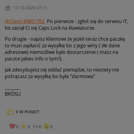
‎17-10-2020
07:11
@Client:49851702
Po pierwsze : zgłoś się do serwisu IT,
bo zaciął Ci się Caps Lock na klawiaturze.
Po drugie - napisz klientowi że jeżeli teraz chce paczkę
to musi zapłacić za wysyłkę bo z jego winy ( złe dane
adresowe) niemożliwe było dostarczenie ( masz na
paczce jakies info o tym?).
Jak zdecydujesz się oddać pieniądze, to niestety nie
potrącasz za wysyłkę bo była "darmowa"
_______
BRÓSLI
0
W PUNKT!
0
0
0
0