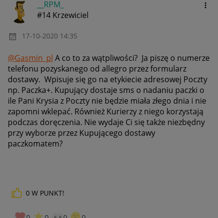
__RPM_
#14 Krzewiciel
‎17-10-2020
14:35
@Gasmin_pl
A co to za wątpliwości? Ja piszę o numerze
telefonu pozyskanego od allegro przez formularz
dostawy. Wpisuje się go na etykiecie adresowej Poczty
np. Paczka+. Kupujący dostaje sms o nadaniu paczki o
ile Pani Krysia z Poczty nie będzie miała złego dnia i nie
zapomni wklepać. Również Kurierzy z niego korzystają
podczas doręczenia. Nie wydaje Ci się także niezbędny
przy wyborze przez Kupującego dostawy
paczkomatem?
0
W PUNKT!
0
0
0
0