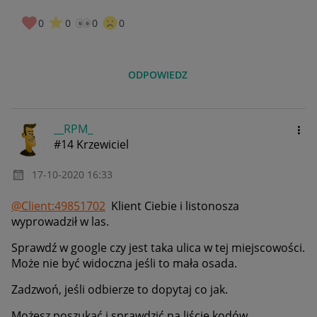
0
0
0
0
ODPOWIEDZ
__RPM_
#14 Krzewiciel
‎17-10-2020
16:33
@Client:49851702
Klient Ciebie i listonosza
wyprowadził w las.
Sprawdź w google czy jest taka ulica w tej miejscowości.
Może nie być widoczna jeśli to mała osada.
Zadzwoń, jeśli odbierze to dopytaj co jak.
Możesz poszukać i sprawdzić na liście kodów