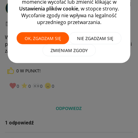
momencie wycofać lub zmienić klikając w
Mariusz199811
Ustawienia plików cookie
, w stopce strony.
#2 Obserwator
Wycofanie zgody nie wpływa na legalność
uprzedniego przetwarzania.
‎30-11-2021
23:32
Witam mam od kilku lat zawieszone konto i mam
OK, ZGADZAM SIĘ
NIE ZGADZAM SIĘ
pytanie kiedy one zostanie odblokowane gdyż teraz ani
ZMIENIAM ZGODY
zakupić produktu ani wystawić ?!
0
W PUNKT!
0
0
0
0
ODPOWIEDZ
1 odpowiedź