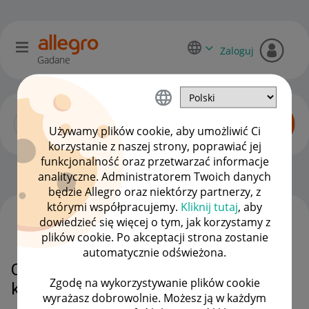
Zaloguj
Gadane
Używamy plików cookie, aby umożliwić Ci
korzystanie z naszej strony, poprawiać jej
funkcjonalność oraz przetwarzać informacje
Początkujący sprzedawcy
OPCJE
analityczne. Administratorem Twoich danych
będzie Allegro oraz niektórzy partnerzy, z
którymi współpracujemy.
Kliknij tutaj
, aby
dowiedzieć się więcej o tym, jak korzystamy z
WSZYSTKIE TEMATY
plików cookie. Po akceptacji strona zostanie
automatycznie odświeżona.
Od kilku lat mam zablokowane
Zgodę na wykorzystywanie plików cookie
konto, jak je odblokować?
wyrażasz dobrowolnie. Możesz ją w każdym