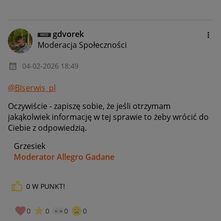
gdvorek
Moderacja Społeczności
‎04-02-2026
18:49
@BIserwis_pl
Oczywiście - zapiszę sobie, że jeśli otrzymam
jakąkolwiek informację w tej sprawie to żeby wrócić do
Ciebie z odpowiedzią.
Grzesiek
Moderator Allegro Gadane
0
W PUNKT!
0
0
0
0