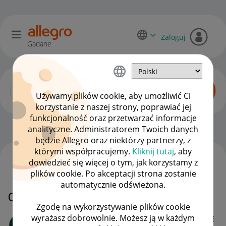
Zaloguj
Gadane
Używamy plików cookie, aby umożliwić Ci
korzystanie z naszej strony, poprawiać jej
funkcjonalność oraz przetwarzać informacje
Początkujący sprzedawcy
OPCJE
analityczne. Administratorem Twoich danych
będzie Allegro oraz niektórzy partnerzy, z
którymi współpracujemy.
Kliknij tutaj
, aby
dowiedzieć się więcej o tym, jak korzystamy z
WSZYSTKIE TEMATY
plików cookie. Po akceptacji strona zostanie
automatycznie odświeżona.
One box 25Kg i SMART
Zgodę na wykorzystywanie plików cookie
wyrażasz dobrowolnie. Możesz ją w każdym
BIserwis_pl