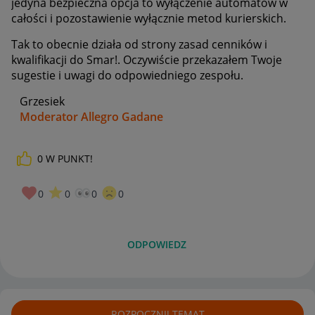
jedyna bezpieczna opcja to wyłączenie automatów w
całości i pozostawienie wyłącznie metod kurierskich.
Tak to obecnie działa od strony zasad cenników i
kwalifikacji do Smar!. Oczywiście przekazałem Twoje
sugestie i uwagi do odpowiedniego zespołu.
Grzesiek
Moderator Allegro Gadane
0
W PUNKT!
0
0
0
0
ODPOWIEDZ
ROZPOCZNIJ TEMAT