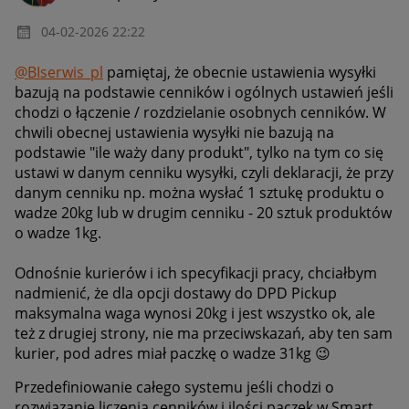
‎04-02-2026
22:22
@BIserwis_pl
pamiętaj, że obecnie ustawienia wysyłki
bazują na podstawie cenników i ogólnych ustawień jeśli
chodzi o łączenie / rozdzielanie osobnych cenników. W
chwili obecnej ustawienia wysyłki nie bazują na
podstawie "ile waży dany produkt", tylko na tym co się
ustawi w danym cenniku wysyłki, czyli deklaracji, że przy
danym cenniku np. można wysłać 1 sztukę produktu o
wadze 20kg lub w drugim cenniku - 20 sztuk produktów
o wadze 1kg.
Odnośnie kurierów i ich specyfikacji pracy, chciałbym
nadmienić, że dla opcji dostawy do DPD Pickup
maksymalna waga wynosi 20kg i jest wszystko ok, ale
też z drugiej strony, nie ma przeciwskazań, aby ten sam
kurier, pod adres miał paczkę o wadze 31kg
😉
Przedefiniowanie całego systemu jeśli chodzi o
rozwiązanie liczenia cenników i ilości paczek w Smart