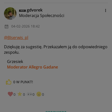
gdvorek
Moderacja Społeczności
‎04-02-2026
18:42
@BIserwis_pl
Dziękuję za sugestię. Przekazałem ją do odpowiedniego
zespołu.
Grzesiek
Moderator Allegro Gadane
0
W PUNKT!
0
0
0
0