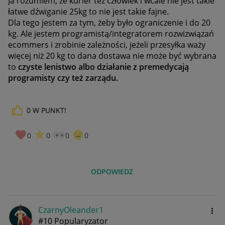
Ja rozumiem, że kurier też człowiek i wcale nie jest takie
łatwe dźwiganie 25kg to nie jest takie fajne.
Dla tego jestem za tym, żeby było ograniczenie i do 20
kg. Ale jestem programistą/integratorem rozwizwiązań
ecommers i zrobinie zależności, jeżeli przesyłka waży
więcej niż 20 kg to dana dostawa nie może być wybrana
to
czyste lenistwo albo działanie z premedycają
programisty czy też zarządu.
0
W PUNKT!
0
0
0
0
ODPOWIEDZ
CzarnyOleander1
#10 Popularyzator