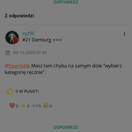
ODPOWIEDZ
2 odpowiedzi
xyz96
#21 Demiurg ⭐⭐⭐
‎04-12-2020
07:45
@Sportslife
Masz tam chyba na samym dole "wybierz
kategorię ręcznie".
0
W PUNKT!
0
0
0
0
ODPOWIEDZ