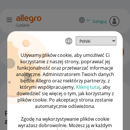
Zaloguj
Gadane
Używamy plików cookie, aby umożliwić Ci
korzystanie z naszej strony, poprawiać jej
funkcjonalność oraz przetwarzać informacje
Początkujący sprzedawcy
OPCJE
analityczne. Administratorem Twoich danych
będzie Allegro oraz niektórzy partnerzy, z
którymi współpracujemy.
Kliknij tutaj
, aby
dowiedzieć się więcej o tym, jak korzystamy z
WSZYSTKIE TEMATY
plików cookie. Po akceptacji strona zostanie
automatycznie odświeżona.
Problem ze wstawieniem nowej
Zgodę na wykorzystywanie plików cookie
aukcji
wyrażasz dobrowolnie. Możesz ją w każdym