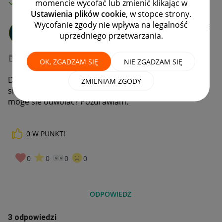
MAMY ROZWIĄZANIE!
momencie wycofać lub zmienić klikając w
Ustawienia plików cookie
, w stopce strony.
Wycofanie zgody nie wpływa na legalność
Gajendra
uprzedniego przetwarzania.
#9 Pomysłodawca
‎29-11-2023
22:55
OK, ZGADZAM SIĘ
NIE ZGADZAM SIĘ
Dobry Wieczor, taki komunikat przyszedl do mojej
ZMIENIAM ZGODY
skrzynki. Numer EAN byl na 100% poprawny. Gdzie
moge sie odwolac? Pozdrawiam.
0
W PUNKT!
0
0
0
0
ODPOWIEDZ
3 odpowiedzi