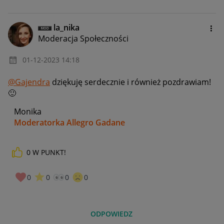
la_nika
Moderacja Społeczności
‎01-12-2023
14:18
@Gajendra
dziękuję serdecznie i również pozdrawiam!
🙂
Monika
Moderatorka Allegro Gadane
0
W PUNKT!
0
0
0
0
ODPOWIEDZ