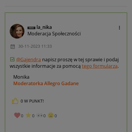
la_nika
Moderacja Społeczności
‎30-11-2023
11:33
@Gajendra
napisz proszę w tej sprawie i podaj
wszystkie informacje za pomocą
tego formularza
.
Monika
Moderatorka Allegro Gadane
0
W PUNKT!
0
0
0
0