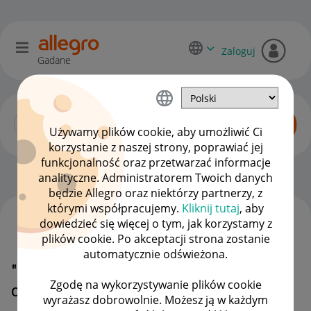
Zaloguj
Gadane
Używamy plików cookie, aby umożliwić Ci
korzystanie z naszej strony, poprawiać jej
funkcjonalność oraz przetwarzać informacje
Początkujący sprzedawcy
OPCJE
analityczne. Administratorem Twoich danych
będzie Allegro oraz niektórzy partnerzy, z
którymi współpracujemy.
Kliknij tutaj
, aby
dowiedzieć się więcej o tym, jak korzystamy z
WSZYSTKIE TEMATY
plików cookie. Po akceptacji strona zostanie
automatycznie odświeżona.
"Odłączyliśmy produkty od Twoich
Zgodę na wykorzystywanie plików cookie
ofert"
wyrażasz dobrowolnie. Możesz ją w każdym