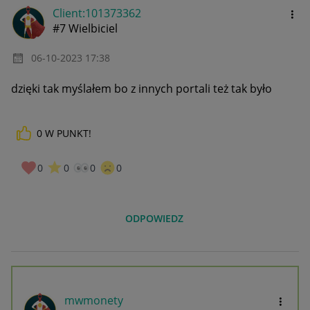
Client:10137336
2
#7 Wielbiciel
‎06-10-2023
17:38
dzięki tak myślałem bo z innych portali też tak było
0
W PUNKT!
0
0
0
0
ODPOWIEDZ
mwmonety