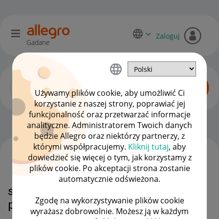
Zaloguj
Gadane
Używamy plików cookie, aby umożliwić Ci
korzystanie z naszej strony, poprawiać jej
funkcjonalność oraz przetwarzać informacje
Początkujący sprzedawcy
OPCJE
analityczne. Administratorem Twoich danych
będzie Allegro oraz niektórzy partnerzy, z
którymi współpracujemy.
Kliknij tutaj
, aby
dowiedzieć się więcej o tym, jak korzystamy z
WSZYSTKIE TEMATY
plików cookie. Po akceptacji strona zostanie
automatycznie odświeżona.
sms od allegro o zakupie mojego
Zgodę na wykorzystywanie plików cookie
przedmiotu
wyrażasz dobrowolnie. Możesz ją w każdym