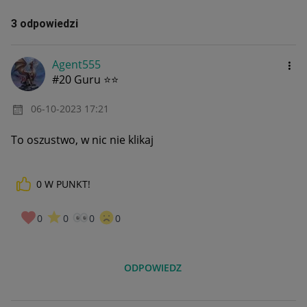
3 odpowiedzi
Agent555
#20 Guru ⭐⭐
‎06-10-2023
17:21
To oszustwo, w nic nie klikaj
0
W PUNKT!
0
0
0
0
ODPOWIEDZ