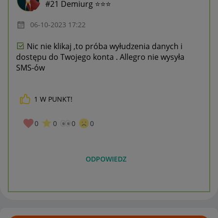
#21 Demiurg ⭐⭐⭐
‎06-10-2023
17:22
Nic nie klikaj ,to próba wyłudzenia danych i
dostępu do Twojego konta . Allegro nie wysyła
SMS-ów
1
W PUNKT!
0
0
0
0
ODPOWIEDZ