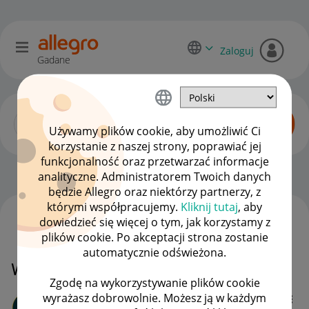
Zaloguj
Gadane
Używamy plików cookie, aby umożliwić Ci
korzystanie z naszej strony, poprawiać jej
funkcjonalność oraz przetwarzać informacje
Początkujący sprzedawcy
OPCJE
analityczne. Administratorem Twoich danych
będzie Allegro oraz niektórzy partnerzy, z
którymi współpracujemy.
Kliknij tutaj
, aby
dowiedzieć się więcej o tym, jak korzystamy z
WSZYSTKIE TEMATY
plików cookie. Po akceptacji strona zostanie
automatycznie odświeżona.
Wysyłka i przewoźnicy
Zgodę na wykorzystywanie plików cookie
wyrażasz dobrowolnie. Możesz ją w każdym
TIMGADZET