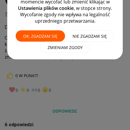
momencie wycofać lub zmienić klikając w
#7 Wielbiciel
Ustawienia plików cookie
, w stopce strony.
Wycofanie zgody nie wpływa na legalność
‎22-05-2020
20:43
uprzedniego przetwarzania.
Dobry wieczór
OK, ZGADZAM SIĘ
NIE ZGADZAM SIĘ
Od kilku dni z moich aukcji zniknął znaczek smart z
kurierem, nie zmieniałem cennika przesyłek ani
ZMIENIAM ZGODY
żadnych ustawień aukcji. Jaka może być przyczyna
zniknięcia Smarta . Dziękuje za pomoc
0
W PUNKT!
0
0
0
0
ODPOWIEDZ
6 odpowiedzi