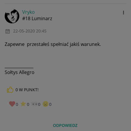
Vryko
#18 Luminarz
‎22-05-2020
20:45
Zapewne przestałeś spełniać jakiś warunek.
______________
Sołtys Allegro
0
W PUNKT!
0
0
0
0
ODPOWIEDZ