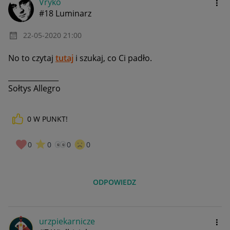
Vryko
#18 Luminarz
‎22-05-2020
21:00
No to czytaj
tutaj
i szukaj, co Ci padło.
______________
Sołtys Allegro
0
W PUNKT!
0
0
0
0
ODPOWIEDZ
urzpiekarnicze