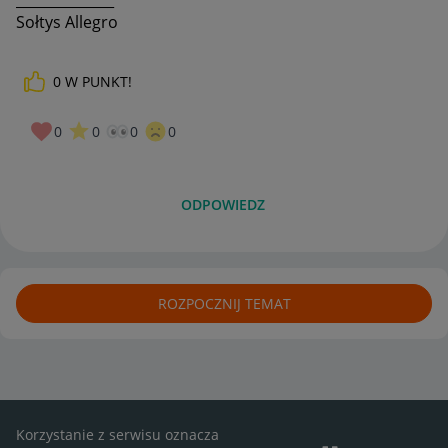
______________
Sołtys Allegro
0
W PUNKT!
0
0
0
0
ODPOWIEDZ
ROZPOCZNIJ TEMAT
Korzystanie z serwisu oznacza