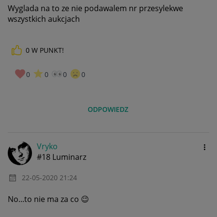
Wyglada na to ze nie podawalem nr przesylekwe
wszystkich aukcjach
0
W PUNKT!
0
0
0
0
ODPOWIEDZ
Vryko
#18 Luminarz
‎22-05-2020
21:24
No...to nie ma za co
😉