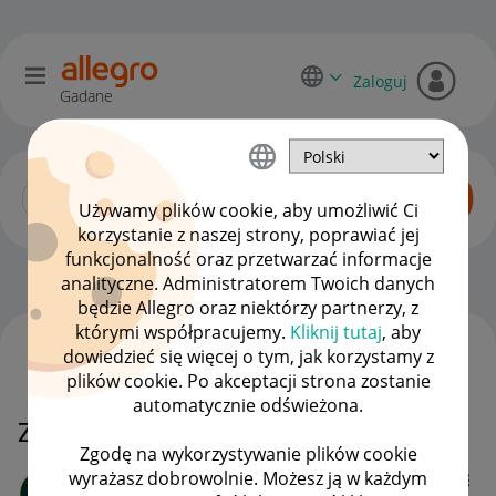
Zaloguj
Gadane
Używamy plików cookie, aby umożliwić Ci
korzystanie z naszej strony, poprawiać jej
funkcjonalność oraz przetwarzać informacje
Początkujący sprzedawcy
OPCJE
analityczne. Administratorem Twoich danych
będzie Allegro oraz niektórzy partnerzy, z
którymi współpracujemy.
Kliknij tutaj
, aby
dowiedzieć się więcej o tym, jak korzystamy z
WSZYSTKIE TEMATY
plików cookie. Po akceptacji strona zostanie
automatycznie odświeżona.
Zniknął smart
Zgodę na wykorzystywanie plików cookie
wyrażasz dobrowolnie. Możesz ją w każdym
urzpiekarnicze