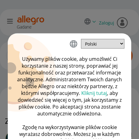
Zaloguj
Gadane
Używamy plików cookie, aby umożliwić Ci
korzystanie z naszej strony, poprawiać jej
funkcjonalność oraz przetwarzać informacje
Smart! dla kupujących
OPCJE
analityczne. Administratorem Twoich danych
będzie Allegro oraz niektórzy partnerzy, z
którymi współpracujemy.
Kliknij tutaj
, aby
dowiedzieć się więcej o tym, jak korzystamy z
WSZYSTKIE TEMATY
plików cookie. Po akceptacji strona zostanie
automatycznie odświeżona.
Zakup nieopłacony i anulowanie
Zgodę na wykorzystywanie plików cookie
wyrażasz dobrowolnie. Możesz ją w każdym
Anitolka9714