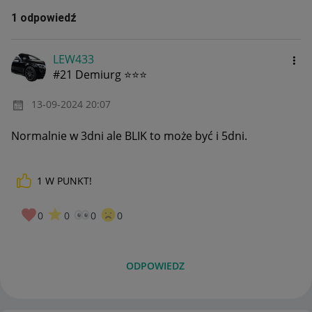
1 odpowiedź
LEW433
#21 Demiurg ⭐⭐⭐
‎13-09-2024
20:07
Normalnie w 3dni ale BLIK to może być i 5dni.
1
W PUNKT!
0
0
0
0
ODPOWIEDZ