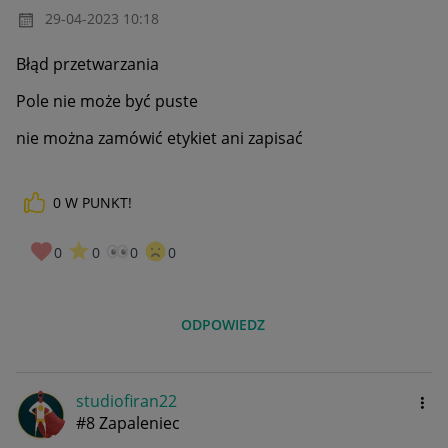
‎29-04-2023
10:18
Błąd przetwarzania
Pole nie może być puste
nie można zamówić etykiet ani zapisać
0
W PUNKT!
0
0
0
0
ODPOWIEDZ
studiofiran22
#8 Zapaleniec