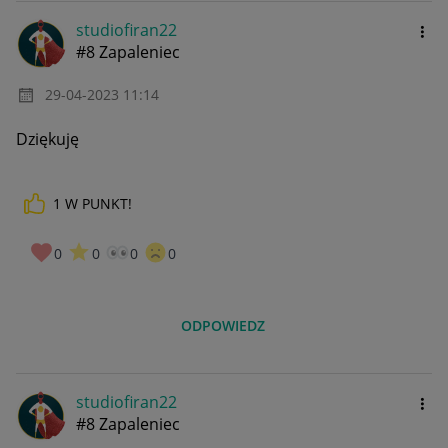
studiofiran22
#8 Zapaleniec
‎29-04-2023
11:14
Dziękuję
1
W PUNKT!
0
0
0
0
ODPOWIEDZ
studiofiran22
#8 Zapaleniec