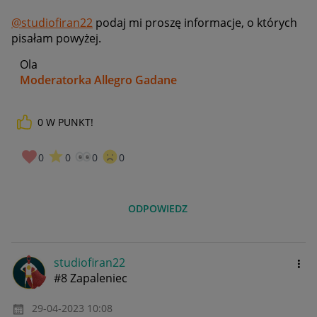
@studiofiran22
podaj mi proszę informacje, o których
pisałam powyżej.
Ola
Moderatorka Allegro Gadane
0
W PUNKT!
0
0
0
0
ODPOWIEDZ
studiofiran22
#8 Zapaleniec
‎29-04-2023
10:08