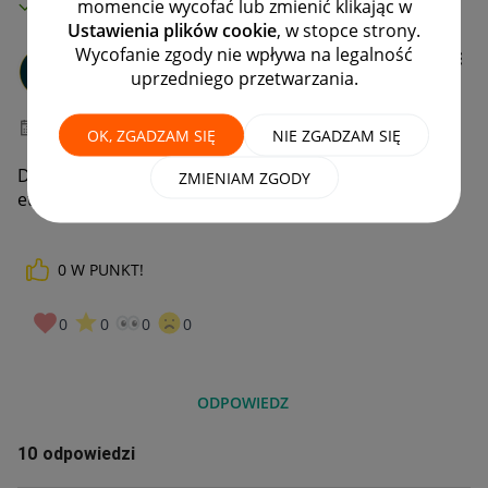
MAMY ROZWIĄZANIE!
momencie wycofać lub zmienić klikając w
Ustawienia plików cookie
, w stopce strony.
Wycofanie zgody nie wpływa na legalność
studiofiran22
uprzedniego przetwarzania.
#8 Zapaleniec
‎29-04-2023
09:01
OK, ZGADZAM SIĘ
NIE ZGADZAM SIĘ
Dlaczego już drugi dzień nie mogę wygenerować
ZMIENIAM ZGODY
etykiet wysyłam z allegro?
0
W PUNKT!
0
0
0
0
ODPOWIEDZ
10 odpowiedzi