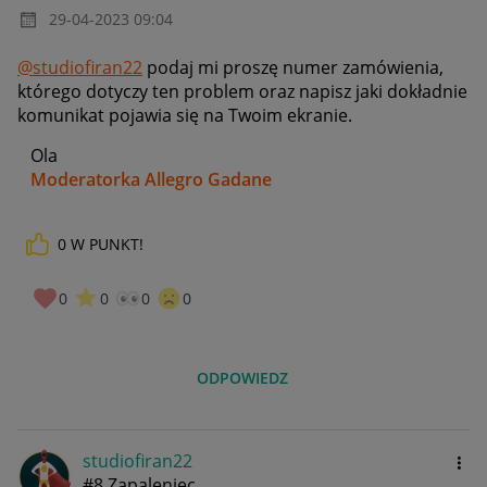
‎29-04-2023
09:04
@studiofiran22
podaj mi proszę numer zamówienia,
którego dotyczy ten problem oraz napisz jaki dokładnie
komunikat pojawia się na Twoim ekranie.
Ola
Moderatorka Allegro Gadane
0
W PUNKT!
0
0
0
0
ODPOWIEDZ
studiofiran22
#8 Zapaleniec