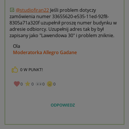
@studiofiran22
Jeśli problem dotyczy
zamówienia numer
33655620-e535-11ed-92f8-
8305a71a320f uzupełnił proszę numer budynku w
adresie odbiorcy. Uzupełnij adres tak by był
zapisany jako "Lawendowa 30" i problem zniknie.
Ola
Moderatorka Allegro Gadane
0
W PUNKT!
0
0
0
0
ODPOWIEDZ