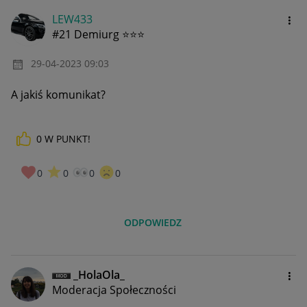
LEW433
#21 Demiurg ⭐⭐⭐
‎29-04-2023
09:03
A jakiś komunikat?
0
W PUNKT!
0
0
0
0
ODPOWIEDZ
_HolaOla_
Moderacja Społeczności