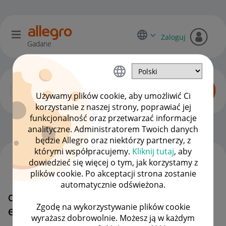
Zaloguj
Gadane
Używamy plików cookie, aby umożliwić Ci
korzystanie z naszej strony, poprawiać jej
funkcjonalność oraz przetwarzać informacje
Smart! dla sprzedawców
OPCJE
analityczne. Administratorem Twoich danych
będzie Allegro oraz niektórzy partnerzy, z
którymi współpracujemy.
Kliknij tutaj
, aby
dowiedzieć się więcej o tym, jak korzystamy z
WSZYSTKIE TEMATY
plików cookie. Po akceptacji strona zostanie
automatycznie odświeżona.
dlaczego nie mogę wygenerować
Zgodę na wykorzystywanie plików cookie
etykiety
wyrażasz dobrowolnie. Możesz ją w każdym