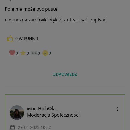
Pole nie może być puste
nie można zamówić etykiet ani zapisać zapisać
0
W PUNKT!
0
0
0
0
ODPOWIEDZ
_HolaOla_
Moderacja Społeczności
‎29-04-2023
10:32