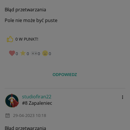
Błąd przetwarzania
Pole nie może być puste
0
W PUNKT!
0
0
0
0
ODPOWIEDZ
studiofiran22
#8 Zapaleniec
‎29-04-2023
10:18
Błąd przetwarzania