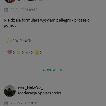
‎29-04-2023
09:52
Nie działa formularz wysyłam z allegro - proszę o
pomoc
0
W PUNKT!
0
0
0
0
ODPOWIEDZ
_HolaOla_
Moderacja Społeczności
‎29-04-2023
10:04