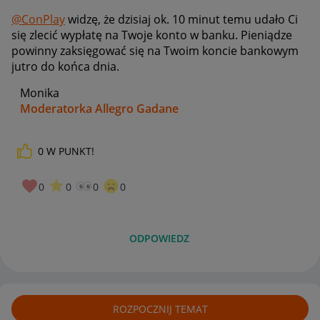
@ConPlay
widzę, że dzisiaj ok. 10 minut temu udało Ci
się zlecić wypłatę na Twoje konto w banku. Pieniądze
powinny zaksięgować się na Twoim koncie bankowym
jutro do końca dnia.
Monika
Moderatorka Allegro Gadane
0
W PUNKT!
0
0
0
0
ODPOWIEDZ
ROZPOCZNIJ TEMAT