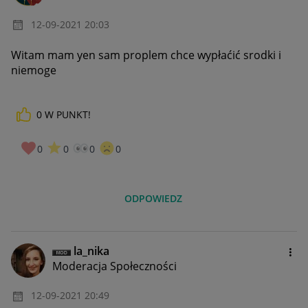
‎12-09-2021
20:03
Witam mam yen sam proplem chce wypłaćić srodki i
niemoge
0
W PUNKT!
0
0
0
0
ODPOWIEDZ
la_nika
Moderacja Społeczności
‎12-09-2021
20:49