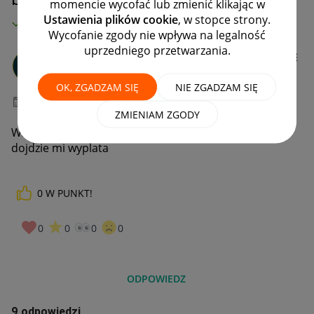
momencie wycofać lub zmienić klikając w
Ustawienia plików cookie
, w stopce strony.
MAMY ROZWIĄZANIE!
Wycofanie zgody nie wpływa na legalność
uprzedniego przetwarzania.
Hgaggdjhsggdjsj
#7 Wielbiciel
OK, ZGADZAM SIĘ
NIE ZGADZAM SIĘ
‎24-08-2021
09:35
ZMIENIAM ZGODY
Witam wczoraj o 8 40 zlecilam wyplate z allegro kiedy
dojdzie mi wyplata
0
W PUNKT!
0
0
0
0
ODPOWIEDZ
9 odpowiedzi