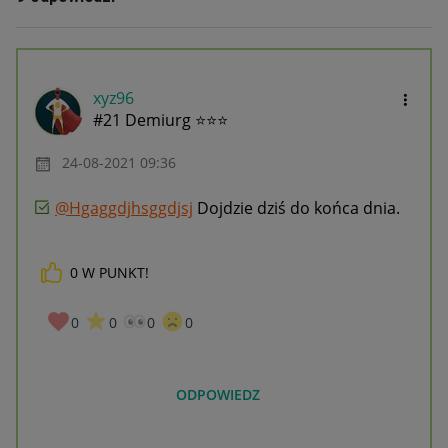
xyz96
#21 Demiurg ⭐⭐⭐
‎24-08-2021
09:36
@Hgaggdjhsggdjsj
Dojdzie dziś do końca dnia.
0
W PUNKT!
0
0
0
0
ODPOWIEDZ