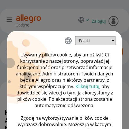
Zaloguj
Gadane
Używamy plików cookie, aby umożliwić Ci
korzystanie z naszej strony, poprawiać jej
funkcjonalność oraz przetwarzać informacje
Sprzedający o Allegro Lokalnie
OPCJE
analityczne. Administratorem Twoich danych
będzie Allegro oraz niektórzy partnerzy, z
którymi współpracujemy.
Kliknij tutaj
, aby
dowiedzieć się więcej o tym, jak korzystamy z
WSZYSTKIE TEMATY
plików cookie. Po akceptacji strona zostanie
automatycznie odświeżona.
Kiedy wypłacone pieniądze z
Zgodę na wykorzystywanie plików cookie
Allegro Finanse trafią na konto w
wyrażasz dobrowolnie. Możesz ją w każdym
banku?