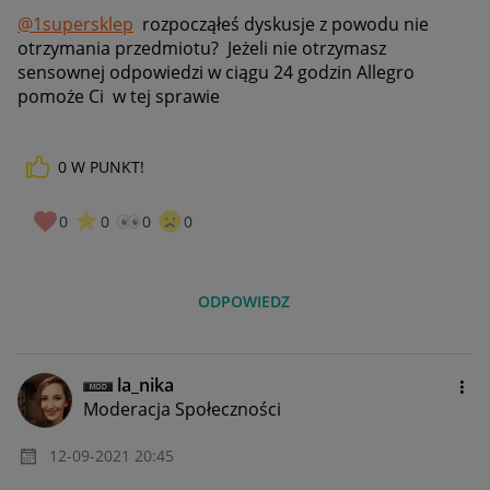
@1supersklep
rozpocząłeś dyskusje z powodu nie
otrzymania przedmiotu? Jeżeli nie otrzymasz
sensownej odpowiedzi w ciągu 24 godzin Allegro
pomoże Ci w tej sprawie
0
W PUNKT!
0
0
0
0
ODPOWIEDZ
la_nika
Moderacja Społeczności
‎12-09-2021
20:45