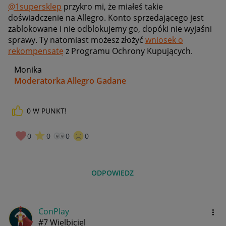
@1supersklep
przykro mi, że miałeś takie
doświadczenie na Allegro. Konto sprzedającego jest
zablokowane i nie odblokujemy go, dopóki nie wyjaśni
sprawy. Ty natomiast możesz złożyć
wniosek o
rekompensatę
z Programu Ochrony Kupujących.
Monika
Moderatorka Allegro Gadane
0
W PUNKT!
0
0
0
0
ODPOWIEDZ
ConPlay
#7 Wielbiciel