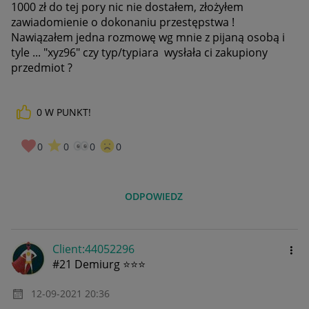
1000 zł do tej pory nic nie dostałem, złożyłem
zawiadomienie o dokonaniu przestępstwa !
Nawiązałem jedna rozmowę wg mnie z pijaną osobą i
tyle ... "
xyz96" czy typ/typiara wysłała ci zakupiony
przedmiot ?
0
W PUNKT!
0
0
0
0
ODPOWIEDZ
Client:44052296
#21 Demiurg ⭐⭐⭐
‎12-09-2021
20:36