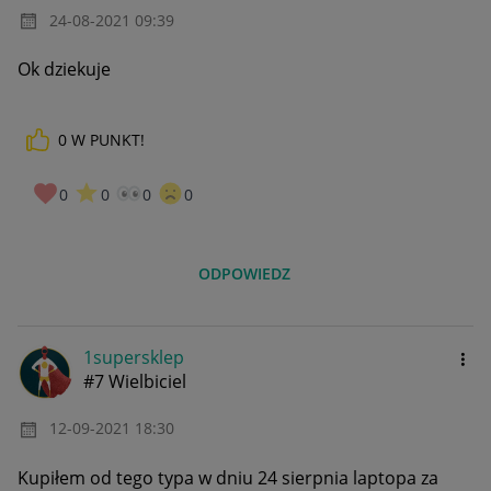
‎24-08-2021
09:39
Ok dziekuje
0
W PUNKT!
0
0
0
0
ODPOWIEDZ
1supersklep
#7 Wielbiciel
‎12-09-2021
18:30
Kupiłem od tego typa w dniu 24 sierpnia laptopa za