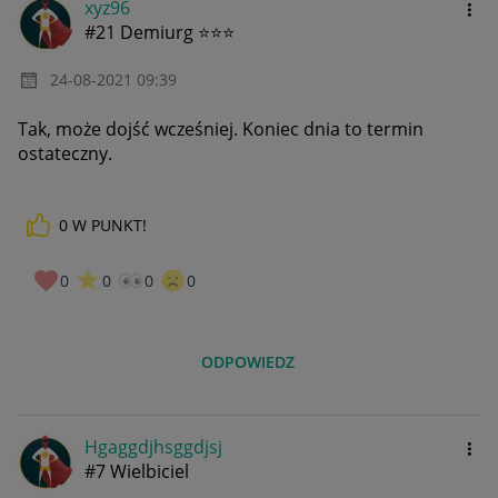
xyz96
#21 Demiurg ⭐⭐⭐
‎24-08-2021
09:39
Tak, może dojść wcześniej. Koniec dnia to termin
ostateczny.
0
W PUNKT!
0
0
0
0
ODPOWIEDZ
Hgaggdjhsggdjsj
#7 Wielbiciel