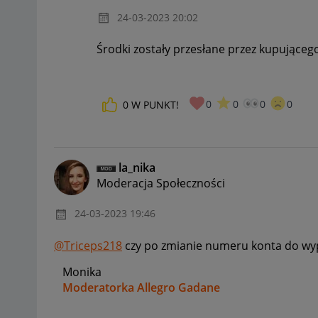
‎24-03-2023
20:02
Środki zostały przesłane przez kupującego
0
0
0
0
0
W PUNKT!
la_nika
Moderacja Społeczności
‎24-03-2023
19:46
@Triceps218
czy po zmianie numeru konta do wyp
Monika
Moderatorka Allegro Gadane