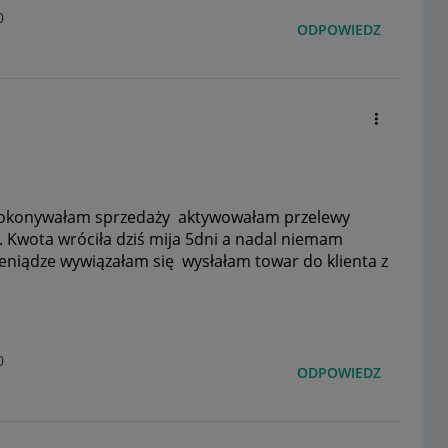
0
ODPOWIEDZ
dokonywałam sprzedaży aktywowałam przelewy
Kwota wróciła dziś mija 5dni a nadal niemam
eniądze wywiązałam się wysłałam towar do klienta z
0
ODPOWIEDZ