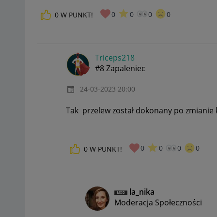
0
0
0
0
0
W PUNKT!
Triceps218
#8 Zapaleniec
‎24-03-2023
20:00
Tak przelew został dokonany po zmianie 
0
0
0
0
0
W PUNKT!
la_nika
Moderacja Społeczności