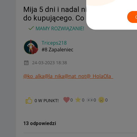
Mija 5 dni i nadal niemam dostęp
do kupującego. Co moimi środkam
MAMY ROZWIĄZANIE!
Triceps218
#8 Zapaleniec
‎24-03-2023
18:38
@ko_alka
@la_nika
@nat_not
@_HolaOla_
0
0
0
0
0
W PUNKT!
13 odpowiedzi