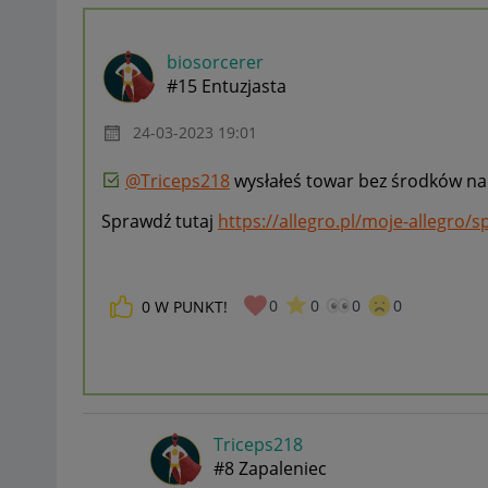
biosorcerer
#15 Entuzjasta
‎24-03-2023
19:01
@Triceps218
wysłałeś towar bez środków na
Sprawdź tutaj
https://allegro.pl/moje-allegro/s
0
0
0
0
0
W PUNKT!
Triceps218
#8 Zapaleniec