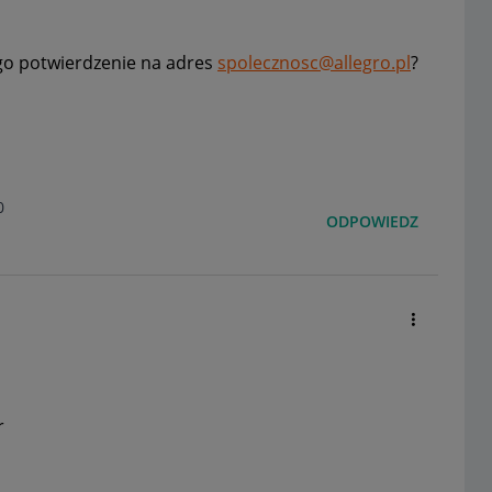
go potwierdzenie na adres
spolecznosc@allegro.pl
?
0
ODPOWIEDZ
r