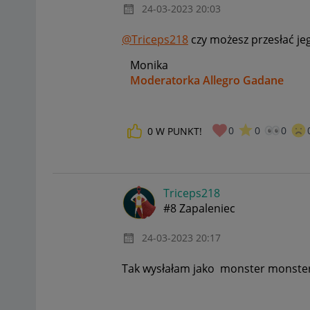
‎24-03-2023
20:03
@Triceps218
czy możesz przesłać je
Monika
Moderatorka Allegro Gadane
0
0
0
0
W PUNKT!
Triceps218
#8 Zapaleniec
‎24-03-2023
20:17
Tak wysłałam jako monster monste