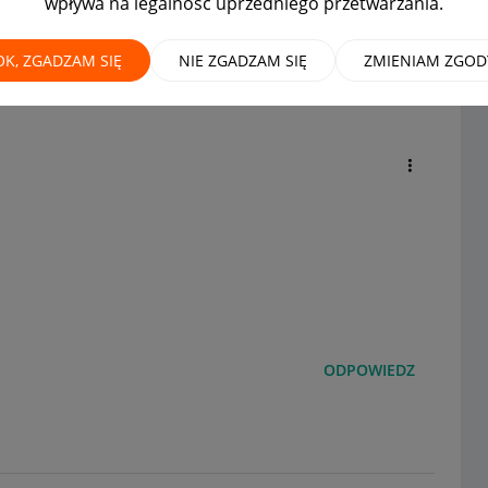
wpływa na legalność uprzedniego przetwarzania.
u do środków za towar wysłany
i?
OK, ZGADZAM SIĘ
NIE ZGADZAM SIĘ
ZMIENIAM ZGOD
ODPOWIEDZ