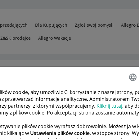
Sprzedających
Dla Kupujących
Zgłoś swój pomysł!
Allegro 
CZ&SK prodejce
Allegro Wakacje
ków cookie, aby umożliwić Ci korzystanie z naszej strony, p
gro Lokalnie
az przetwarzać informacje analityczne. Administratorem Tw
war wysłany do kupującego. Co moimi środkami?
órzy partnerzy, z którymi współpracujemy.
Kliknij tutaj
, aby d
tamy z plików cookie. Po akceptacji strona zostanie automat
stywanie plików cookie wyrażasz dobrowolnie. Możesz ją 
 TEMATÓW
POPRZEDNIA
NASTĘPNA
ić klikając w
Ustawienia plików cookie
, w stopce strony. W