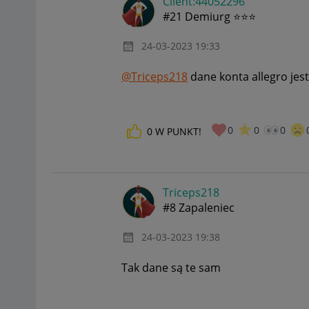
Client:44052296
#21 Demiurg ⭐⭐⭐
‎24-03-2023
19:33
@Triceps218
dane konta allegro jes
0
0
0
0
W PUNKT!
Triceps218
#8 Zapaleniec
‎24-03-2023
19:38
Tak dane są te sam