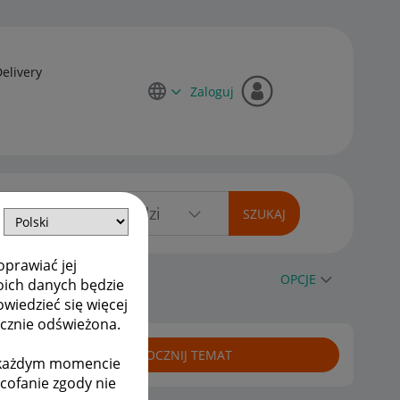
Delivery
Zaloguj
oprawiać jej
OPCJE
oich danych będzie
owiedzieć się więcej
ycznie odświeżona.
ROZPOCZNIJ TEMAT
w każdym momencie
ycofanie zgody nie