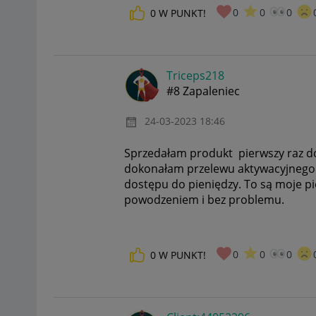
0
0
0
0
W PUNKT!
Triceps218
#8 Zapaleniec
‎24-03-2023
18:46
Sprzedałam produkt pierwszy raz 
dokonałam przelewu aktywacyjnego. 
dostępu do pieniędzy. To są moje pi
powodzeniem i bez problemu.
0
0
0
0
W PUNKT!