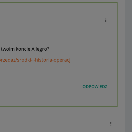
 twoim koncie Allegro?
przedaz/srodki-i-historia-operacji
ODPOWIEDZ