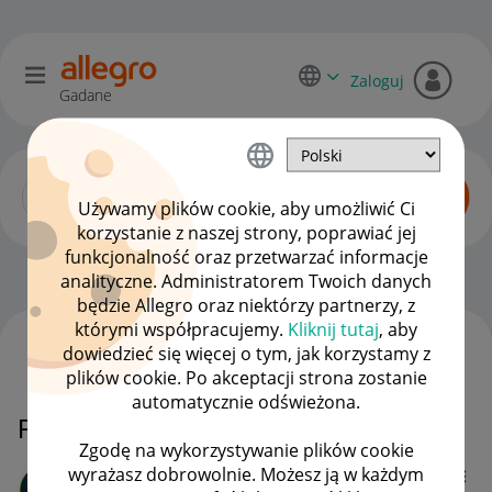
Zaloguj
Gadane
Używamy plików cookie, aby umożliwić Ci
korzystanie z naszej strony, poprawiać jej
funkcjonalność oraz przetwarzać informacje
Sprzedający o Allegro Lokalnie
OPCJE
analityczne. Administratorem Twoich danych
będzie Allegro oraz niektórzy partnerzy, z
którymi współpracujemy.
Kliknij tutaj
, aby
dowiedzieć się więcej o tym, jak korzystamy z
WSZYSTKIE TEMATY
plików cookie. Po akceptacji strona zostanie
automatycznie odświeżona.
Prosze usunąć zakończone oferty.
Zgodę na wykorzystywanie plików cookie
wyrażasz dobrowolnie. Możesz ją w każdym
stanislawkurek1