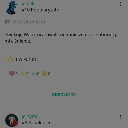
igolek
#10 Popularyzator
‎25-03-2024
13:01
Dziękuję Wam, uratowaliście mnie znacznie obniżając
mi ciśnienie.
1
W PUNKT!
0
0
0
0
ODPOWIEDZ
jerzym5
#8 Zapaleniec