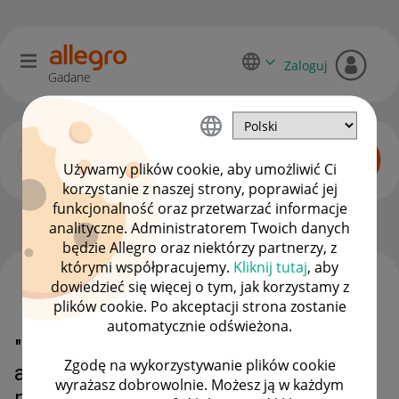
Zaloguj
Gadane
Używamy plików cookie, aby umożliwić Ci
korzystanie z naszej strony, poprawiać jej
funkcjonalność oraz przetwarzać informacje
Sprzedający o Allegro Lokalnie
OPCJE
analityczne. Administratorem Twoich danych
będzie Allegro oraz niektórzy partnerzy, z
którymi współpracujemy.
Kliknij tutaj
, aby
dowiedzieć się więcej o tym, jak korzystamy z
WSZYSTKIE TEMATY
plików cookie. Po akceptacji strona zostanie
automatycznie odświeżona.
"Od 1 lipca będziemy wymagać,
Zgodę na wykorzystywanie plików cookie
aby wszystkie oferty były
wyrażasz dobrowolnie. Możesz ją w każdym
połączone z Katalogiem