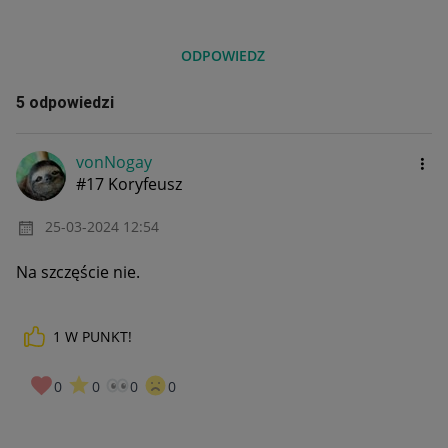
ODPOWIEDZ
5 odpowiedzi
vonNogay
#17 Koryfeusz
‎25-03-2024
12:54
Na szczęście nie.
1
W PUNKT!
0
0
0
0