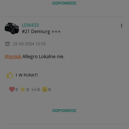
ODPOWIEDZ
LEW433
#21 Demiurg ⭐⭐⭐
‎25-03-2024
12:55
@igolek
Allegro Lokalne nie.
1
W PUNKT!
0
0
0
0
ODPOWIEDZ