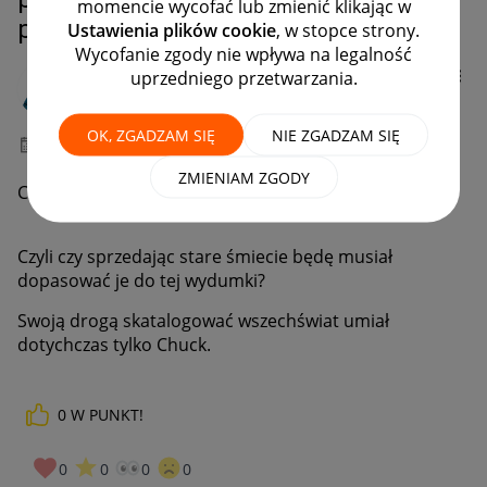
momencie wycofać lub zmienić klikając w
produktów Allegro"
Ustawienia plików cookie
, w stopce strony.
Wycofanie zgody nie wpływa na legalność
igolek
uprzedniego przetwarzania.
#10 Popularyzator
OK, ZGADZAM SIĘ
NIE ZGADZAM SIĘ
‎25-03-2024
12:52
ZMIENIAM ZGODY
Czy zmiana ta będzie dotyczyć również Lokalnie?
Czyli czy sprzedając stare śmiecie będę musiał
dopasować je do tej wydumki?
Swoją drogą skatalogować wszechświat umiał
dotychczas tylko Chuck.
0
W PUNKT!
0
0
0
0