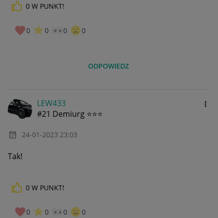
0
W PUNKT!
0
0
0
0
ODPOWIEDZ
LEW433
#21 Demiurg ⭐⭐⭐
‎24-01-2023
23:03
Tak!
0
W PUNKT!
0
0
0
0