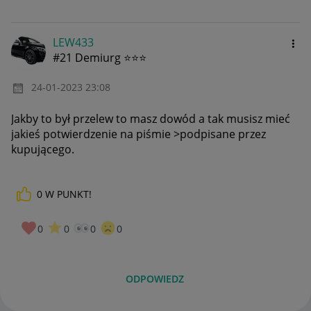
LEW433
#21 Demiurg ⭐⭐⭐
‎24-01-2023
23:08
Jakby to był przelew to masz dowód a tak musisz mieć
jakieś potwierdzenie na piśmie >podpisane przez
kupującego.
0
W PUNKT!
0
0
0
0
ODPOWIEDZ