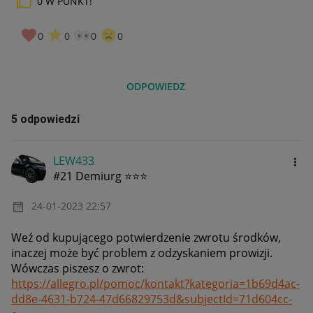
0
W PUNKT!
0
0
0
0
ODPOWIEDZ
5 odpowiedzi
LEW433
#21 Demiurg ⭐⭐⭐
‎24-01-2023
22:57
Weź od kupującego potwierdzenie zwrotu środków,
inaczej może być problem z odzyskaniem prowizji.
Wówczas piszesz o zwrot:
https://allegro.pl/pomoc/kontakt?kategoria=1b69d4ac-
dd8e-4631-b724-47d66829753d&subjectId=71d604cc-