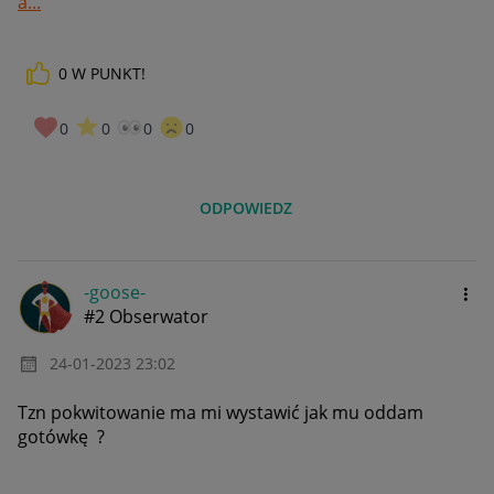
a...
0
W PUNKT!
0
0
0
0
ODPOWIEDZ
-goose-
#2 Obserwator
‎24-01-2023
23:02
Tzn pokwitowanie ma mi wystawić jak mu oddam
gotówkę ?