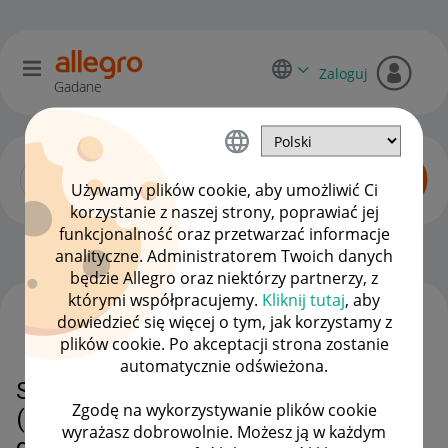
Zaloguj
Gadane
Używamy plików cookie, aby umożliwić Ci
korzystanie z naszej strony, poprawiać jej
funkcjonalność oraz przetwarzać informacje
Sprzedający o Allegro Lokalnie
OPCJE
analityczne. Administratorem Twoich danych
będzie Allegro oraz niektórzy partnerzy, z
którymi współpracujemy.
Kliknij tutaj
, aby
dowiedzieć się więcej o tym, jak korzystamy z
WSZYSTKIE TEMATY
plików cookie. Po akceptacji strona zostanie
automatycznie odświeżona.
Sprzedałem na allegro lokalnie
Zgodę na wykorzystywanie plików cookie
(poprzez kup teraz) ale oddam
wyrażasz dobrowolnie. Możesz ją w każdym
gotówkę ...