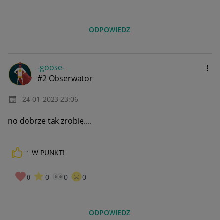
ODPOWIEDZ
-goose-
#2 Obserwator
‎24-01-2023
23:06
no dobrze tak zrobię....
1
W PUNKT!
0
0
0
0
ODPOWIEDZ