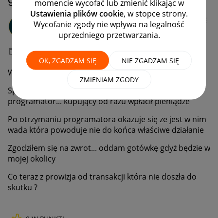
momencie wycofać lub zmienić klikając w
Ustawienia plików cookie
, w stopce strony.
-goose-
Wycofanie zgody nie wpływa na legalność
#2 Obserwator
uprzedniego przetwarzania.
‎24-01-2023
22:54
OK, ZGADZAM SIĘ
NIE ZGADZAM SIĘ
Witam
ZMIENIAM ZGODY
Sprzedałem na allegro lokalnie poprzez kup teraz
programator... kupujący od razu wpłacił pieniądze
Po otrzymaniu programatora okazuje się ze jest w nim
wada która powoduje nie do końca właściwe działanie
Zgodziłem się na zwrot... oddam gotówkę gdyż będzie w
mojej okolicy
Co teraz z prowizja od transakcji która nie doszła do
skutku ?