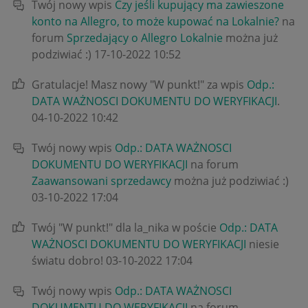
Twój nowy wpis
Czy jeśli kupujący ma zawieszone
konto na Allegro, to może kupować na Lokalnie?
na
forum
Sprzedający o Allegro Lokalnie
można już
podziwiać :)
‎17-10-2022
10:52
Gratulacje! Masz nowy "W punkt!" za wpis
Odp.:
DATA WAŻNOSCI DOKUMENTU DO WERYFIKACJI
.
‎04-10-2022
10:42
Twój nowy wpis
Odp.: DATA WAŻNOSCI
DOKUMENTU DO WERYFIKACJI
na forum
Zaawansowani sprzedawcy
można już podziwiać :)
‎03-10-2022
17:04
Twój "W punkt!" dla la_nika w poście
Odp.: DATA
WAŻNOSCI DOKUMENTU DO WERYFIKACJI
niesie
światu dobro!
‎03-10-2022
17:04
Twój nowy wpis
Odp.: DATA WAŻNOSCI
DOKUMENTU DO WERYFIKACJI
na forum