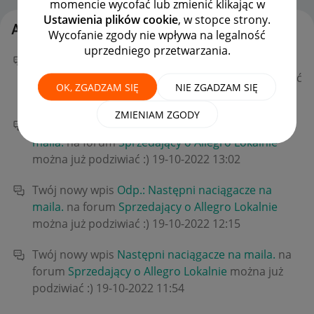
momencie wycofać lub zmienić klikając w
Ustawienia plików cookie
, w stopce strony.
Aktywność domowe-wyprz
Wycofanie zgody nie wpływa na legalność
uprzedniego przetwarzania.
Twój nowy wpis
kolejny naciągacz?
na forum
Sprzedający o Allegro Lokalnie
można już podziwiać
OK, ZGADZAM SIĘ
NIE ZGADZAM SIĘ
:)
‎14-03-2023
20:56
ZMIENIAM ZGODY
Twój nowy wpis
Odp.: Następni naciągacze na
maila.
na forum
Sprzedający o Allegro Lokalnie
można już podziwiać :)
‎19-10-2022
13:02
Twój nowy wpis
Odp.: Następni naciągacze na
maila.
na forum
Sprzedający o Allegro Lokalnie
można już podziwiać :)
‎19-10-2022
12:15
Twój nowy wpis
Następni naciągacze na maila.
na
forum
Sprzedający o Allegro Lokalnie
można już
podziwiać :)
‎19-10-2022
11:54