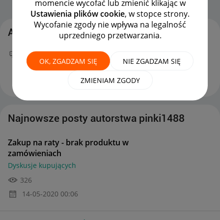
momencie wycofać lub zmienić klikając w
Strona Główna
OPCJE
Ustawienia plików cookie
, w stopce strony.
Wycofanie zgody nie wpływa na legalność
Aktywność pinki1488
uprzedniego przetwarzania.
Twój nowy wpis
Zakup na raty - brak produktu w
OK, ZGADZAM SIĘ
NIE ZGADZAM SIĘ
zamówieniach
na forum
Dyskusje kupujących
można już podziwiać :)
‎14-05-2020
00:06
ZMIENIAM ZGODY
Najnowsze posty autorstwa pinki1488
Zakup na raty - brak produktu w
zamówieniach
Dyskusje kupujących
326
‎14-05-2020
00:06