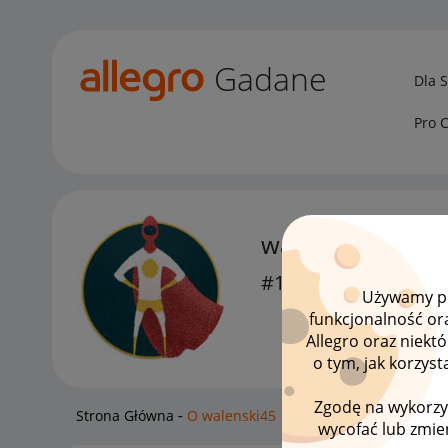
Gadane
Dla 
Pro 
walenski45
#1 Nowicjusz
Używamy pli
funkcjonalność or
Allegro oraz niekt
o tym, jak korzys
Zgodę na wykorzy
Strona Główna
O walenski45
wycofać lub zmien