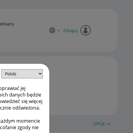
Delivery
Zaloguj
oprawiać jej
oich danych będzie
owiedzieć się więcej
ycznie odświeżona.
w każdym momencie
OPCJE
ycofanie zgody nie