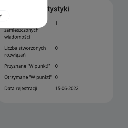
Publiczne statystyki
Y
Łączna liczba
1
zamieszczonych
wiadomości
Liczba stworzonych
0
rozwiązań
Przyznane "W punkt!"
0
Otrzymane "W punkt!"
0
Data rejestracji
‎15-06-2022