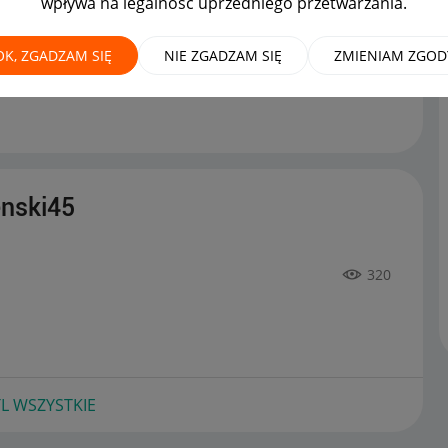
wpływa na legalność uprzedniego przetwarzania.
OK, ZGADZAM SIĘ
NIE ZGADZAM SIĘ
ZMIENIAM ZGOD
e dla sprzedawców
można już podziwiać :)
‎15-06-2022
enski45
320
L WSZYSTKIE