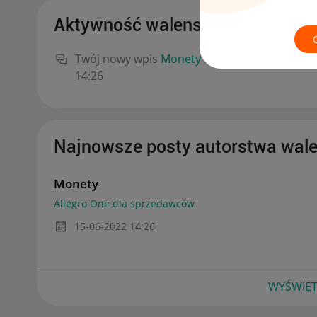
Aktywność walenski45
Twój nowy wpis
Monety
na forum
Allegro On
14:26
Najnowsze posty autorstwa wal
Monety
Allegro One dla sprzedawców
‎15-06-2022
14:26
WYŚWIET