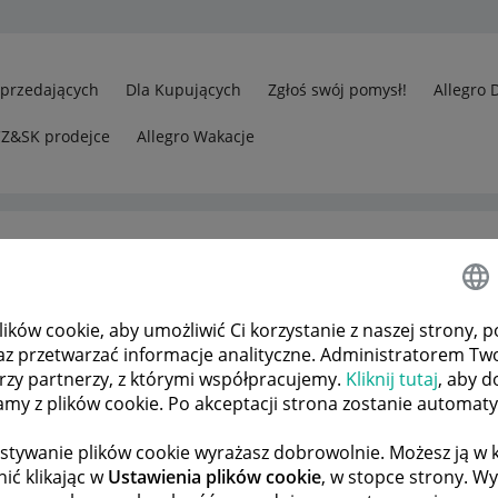
Sprzedających
Dla Kupujących
Zgłoś swój pomysł!
Allegro 
CZ&SK prodejce
Allegro Wakacje
ków cookie, aby umożliwić Ci korzystanie z naszej strony, p
az przetwarzać informacje analityczne. Administratorem Tw
órzy partnerzy, z którymi współpracujemy.
Kliknij tutaj
, aby d
tamy z plików cookie. Po akceptacji strona zostanie automat
stywanie plików cookie wyrażasz dobrowolnie. Możesz ją 
ić klikając w
Ustawienia plików cookie
, w stopce strony. W