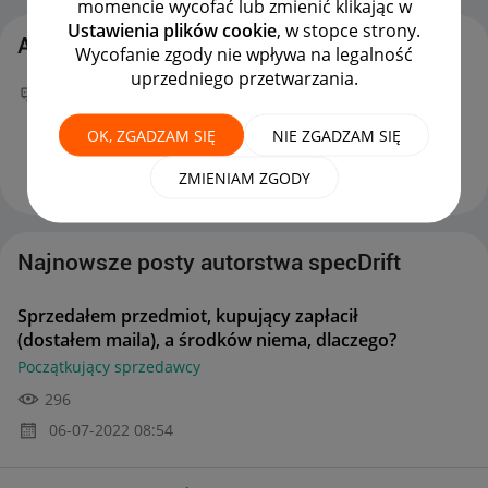
momencie wycofać lub zmienić klikając w
Ustawienia plików cookie
, w stopce strony.
Aktywność specDrift
Wycofanie zgody nie wpływa na legalność
uprzedniego przetwarzania.
Twój nowy wpis
Sprzedałem przedmiot, kupujący
zapłacił (dostałem maila), a środków niema,
OK, ZGADZAM SIĘ
NIE ZGADZAM SIĘ
dlaczego?
na forum
Początkujący sprzedawcy
można już podziwiać :)
‎06-07-2022
08:54
ZMIENIAM ZGODY
Najnowsze posty autorstwa specDrift
Sprzedałem przedmiot, kupujący zapłacił
(dostałem maila), a środków niema, dlaczego?
Początkujący sprzedawcy
296
‎06-07-2022
08:54