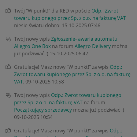
Twój "W punkt!" dla RED w poście
Odp.: Zwrot
towaru kupionego przez Sp. z o.o. na fakturę VAT
niesie światu dobro!
‎15-10-2025
07:46
Twój nowy wpis
Zgłoszenie- awaria automatu
Allegro One Box
na forum
Allegro Delivery
można
już podziwiać :)
‎15-10-2025
06:42
Gratulacje! Masz nowy "W punkt!" za wpis
Odp.:
Zwrot towaru kupionego przez Sp. z o.o. na fakturę
VAT
.
‎09-10-2025
10:58
Twój nowy wpis
Odp.: Zwrot towaru kupionego
przez Sp. z o.o. na fakturę VAT
na forum
Początkujący sprzedawcy
można już podziwiać :)
‎09-10-2025
10:54
Gratulacje! Masz nowy "W punkt!" za wpis
Odp.: