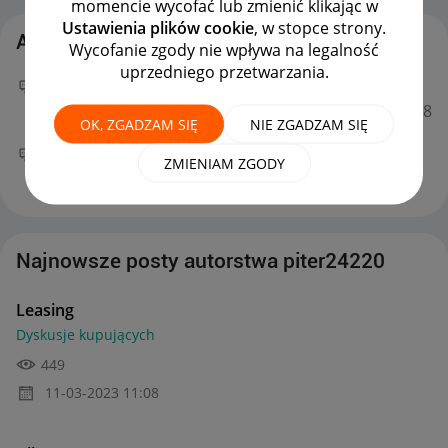
momencie wycofać lub zmienić klikając w
Ustawienia plików cookie
, w stopce strony.
Aktywność piter24220
Wycofanie zgody nie wpływa na legalność
uprzedniego przetwarzania.
Twój nowy wpis
Leasing
na forum
Dyskusje
kupujących
można już podziwiać :)
‎11-03-2023
11:08
OK, ZGADZAM SIĘ
NIE ZGADZAM SIĘ
Twój nowy wpis
Allegro Pay
na forum
Allegro Pay
ZMIENIAM ZGODY
można już podziwiać :)
‎24-09-2022
17:24
Najnowsze posty autorstwa piter24220
Leasing
Dyskusje kupujących
449
‎11-03-2023
11:08