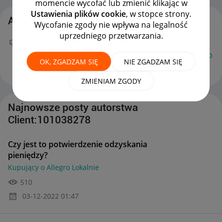
momencie wycofać lub zmienić klikając w
Ustawienia plików cookie
, w stopce strony.
Aktywność Client:101038278
Wycofanie zgody nie wpływa na legalność
uprzedniego przetwarzania.
Twój nowy wpis
Czy jest to potwierdzenie
odzyskania pieniędzy?
na forum
Kupujący o Allegro
OK, ZGADZAM SIĘ
NIE ZGADZAM SIĘ
Lokalnie
można już podziwiać :)
‎03-12-2022
01:47
ZMIENIAM ZGODY
Najnowsze posty autorstwa
Client:101038278
Czy jest to potwierdzenie odzyskania
pieniędzy?
Kupujący o Allegro Lokalnie
510
‎03-12-2022
01:47