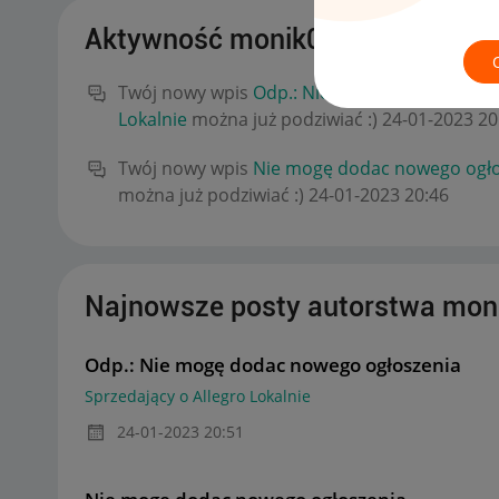
Aktywność monik070774
Twój nowy wpis
Odp.: Nie mogę dodac noweg
Lokalnie
można już podziwiać :)
‎24-01-2023
20
Twój nowy wpis
Nie mogę dodac nowego ogło
można już podziwiać :)
‎24-01-2023
20:46
Najnowsze posty autorstwa mon
Odp.: Nie mogę dodac nowego ogłoszenia
Sprzedający o Allegro Lokalnie
‎24-01-2023
20:51