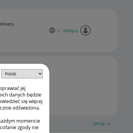
Delivery
Zaloguj
oprawiać jej
oich danych będzie
owiedzieć się więcej
ycznie odświeżona.
w każdym momencie
OPCJE
ycofanie zgody nie