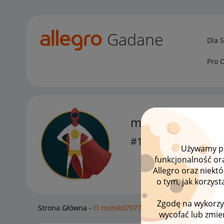
Gadane
Dla 
Pro 
monik070774
#1 Nowicjusz
Używamy pli
funkcjonalność or
Allegro oraz niekt
o tym, jak korzys
Zgodę na wykorzy
Strona Główna
O monik070774
wycofać lub zmien