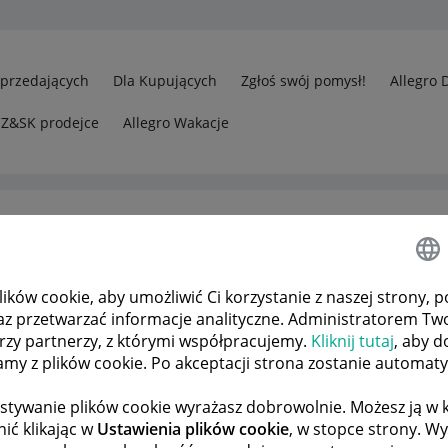
Sprzedających
Dla Kupujących
Zgłoś swój pomysł!
Allegro 
CZ&SK prodejce
Allegro Wakacje
ków cookie, aby umożliwić Ci korzystanie z naszej strony, p
az przetwarzać informacje analityczne. Administratorem Tw
órzy partnerzy, z którymi współpracujemy.
Kliknij tutaj
, aby d
tamy z plików cookie. Po akceptacji strona zostanie automat
stywanie plików cookie wyrażasz dobrowolnie. Możesz ją 
ić klikając w
Ustawienia plików cookie
, w stopce strony. W