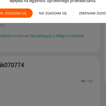
wpływa na legalność uprzedniego przetwarzania.
OK, ZGADZAM SIĘ
NIE ZGADZAM SIĘ
ZMIENIAM ZGOD
o ogłoszenia
na forum
Sprzedający o Allegro
:51
szenia
na forum
Sprzedający o Allegro Lokalnie
ik070774
743