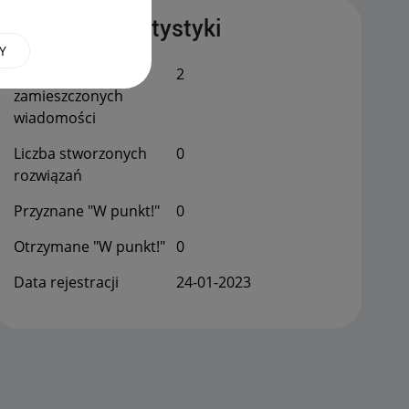
Publiczne statystyki
Y
Łączna liczba
2
zamieszczonych
wiadomości
Liczba stworzonych
0
rozwiązań
Przyznane "W punkt!"
0
Otrzymane "W punkt!"
0
Data rejestracji
‎24-01-2023