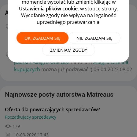
momencie wycofać lub zmienić klikając w
Ustawienia plików cookie
, w stopce strony.
Aktywność Matreaus
Wycofanie zgody nie wpływa na legalność
uprzedniego przetwarzania.
Twój nowy wpis
Oferta dla powracających
sprzedawców?
na forum
Początkujący sprzedawcy
OK, ZGADZAM SIĘ
NIE ZGADZAM SIĘ
można już podziwiać :)
‎10-03-2026
17:43
ZMIENIAM ZGODY
Twój nowy wpis
Odp.: Proszę przedłużyć odbiór
paczki z Allegro One Box
na forum
Allegro One dla
kupujących
można już podziwiać :)
‎06-04-2023
08:02
Najnowsze posty autorstwa Matreaus
Oferta dla powracających sprzedawców?
Początkujący sprzedawcy
179
‎10-03-2026
17:43