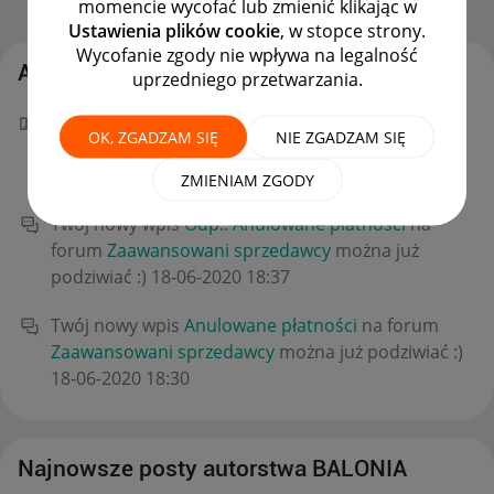
momencie wycofać lub zmienić klikając w
Strona Główna
OPCJE
Ustawienia plików cookie
, w stopce strony.
Wycofanie zgody nie wpływa na legalność
Aktywność BALONIA
uprzedniego przetwarzania.
Twój "W punkt!" dla kostas11 w poście
Odp.:
OK, ZGADZAM SIĘ
NIE ZGADZAM SIĘ
Anulowane płatności
niesie światu dobro!
‎18-06-2020
18:38
ZMIENIAM ZGODY
Twój nowy wpis
Odp.: Anulowane płatności
na
forum
Zaawansowani sprzedawcy
można już
podziwiać :)
‎18-06-2020
18:37
Twój nowy wpis
Anulowane płatności
na forum
Zaawansowani sprzedawcy
można już podziwiać :)
‎18-06-2020
18:30
Najnowsze posty autorstwa BALONIA