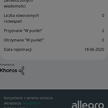
zamieszczonych
wiadomości
Liczba stworzonych
0
rozwiązań
Przyznane "W punkt!"
2
Otrzymane "W punkt!"
0
Data rejestracji
‎18-06-2020
Korzystanie z serwisu oznacza
akceptację
regulaminu