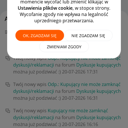
momencie wycofać lub zmienić klikając w
Strona Główna
OPCJE
Ustawienia plików cookie
, w stopce strony.
Wycofanie zgody nie wpływa na legalność
Aktywność Przemo_M
uprzedniego przetwarzania.
Twój "W punkt!" dla kelpi_pl w poście
Odp.:
OK, ZGADZAM SIĘ
NIE ZGADZAM SIĘ
Kupujący nie może zamknąć dyskusji/reklamacji
niesie światu dobro!
‎20-07-2026
21:33
ZMIENIAM ZGODY
Twój nowy wpis
Odp.: Kupujący nie może zamknąć
dyskusji/reklamacji
na forum
Dyskusje kupujących
można już podziwiać :)
‎20-07-2026
17:31
Twój nowy wpis
Odp.: Kupujący nie może zamknąć
dyskusji/reklamacji
na forum
Dyskusje kupujących
można już podziwiać :)
‎20-07-2026
16:31
Twój nowy wpis
Kupujący nie może zamknąć
dyskusji/reklamacji
na forum
Dyskusje kupujących
można już podziwiać :)
‎20-07-2026
16:16