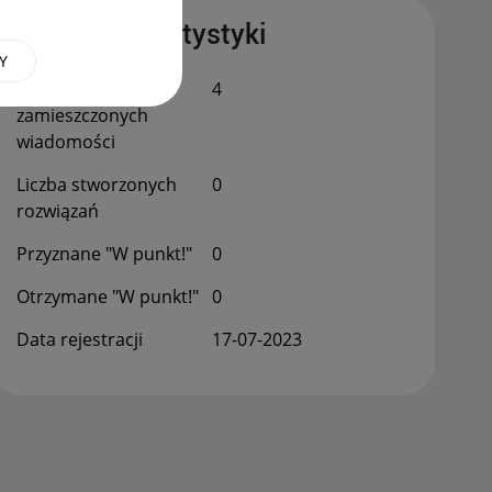
Publiczne statystyki
Y
Łączna liczba
4
zamieszczonych
wiadomości
Liczba stworzonych
0
rozwiązań
Przyznane "W punkt!"
0
Otrzymane "W punkt!"
0
Data rejestracji
‎17-07-2023