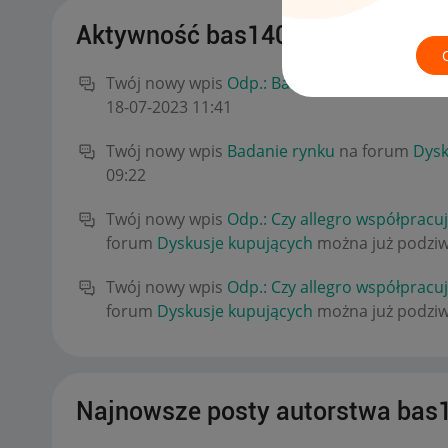
Aktywność bas1403
Twój nowy wpis
Odp.: Badanie rynku
na foru
‎18-07-2023
11:41
Twój nowy wpis
Badanie rynku
na forum
Dysk
09:22
Twój nowy wpis
Odp.: Czy allegro współpracu
forum
Dyskusje kupujących
można już podziw
Twój nowy wpis
Odp.: Czy allegro współpracu
forum
Dyskusje kupujących
można już podziw
Najnowsze posty autorstwa bas