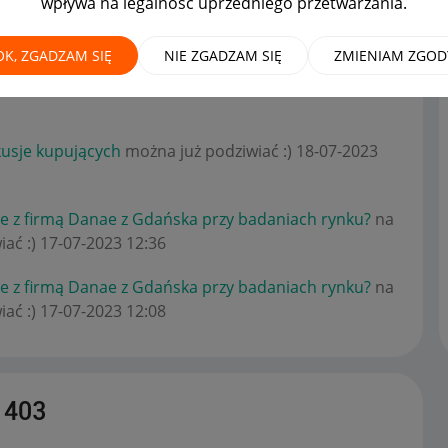
wpływa na legalność uprzedniego przetwarzania.
OK, ZGADZAM SIĘ
NIE ZGADZAM SIĘ
ZMIENIAM ZGOD
m
Dyskusje kupujących
można już podziwiać :)
usje kupujących
można już podziwiać :)
‎18-07-2023
je z firmą Danae z Gdańska przy badaniach rynku?
na
iać :)
‎17-07-2023
12:36
je z firmą Danae z Gdańska przy badaniach rynku?
na
iać :)
‎17-07-2023
12:08
1403