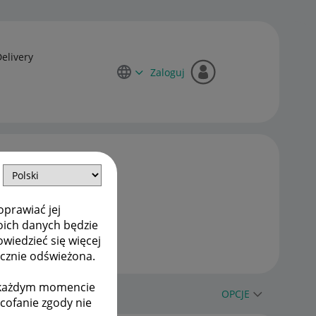
Delivery
Zaloguj
oprawiać jej
oich danych będzie
owiedzieć się więcej
ycznie odświeżona.
w każdym momencie
OPCJE
ycofanie zgody nie