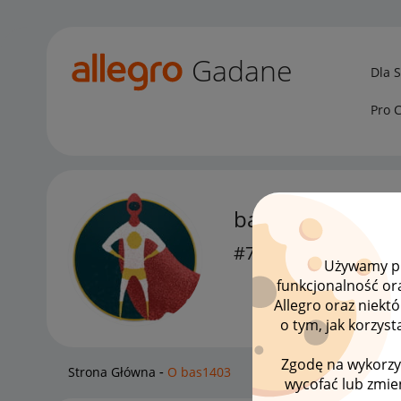
Gadane
Dla 
Pro 
bas1403
#7 Wielbiciel
Używamy pli
funkcjonalność or
Allegro oraz niekt
o tym, jak korzys
Zgodę na wykorzy
Strona Główna
O bas1403
wycofać lub zmien