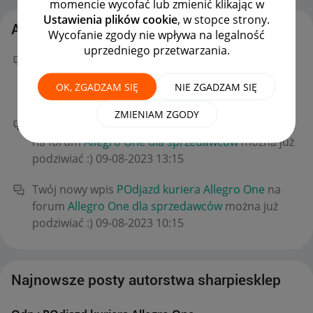
momencie wycofać lub zmienić klikając w
Ustawienia plików cookie
, w stopce strony.
Aktywność sharpiesklep
Wycofanie zgody nie wpływa na legalność
uprzedniego przetwarzania.
Twój nowy wpis
Odp.: POdjazd kuriera Allegro One
na forum
Allegro One dla sprzedawców
można już
OK, ZGADZAM SIĘ
NIE ZGADZAM SIĘ
podziwiać :)
‎09-08-2023
13:53
ZMIENIAM ZGODY
Twój nowy wpis
Odp.: POdjazd kuriera Allegro One
na forum
Allegro One dla sprzedawców
można już
podziwiać :)
‎09-08-2023
13:15
Twój nowy wpis
POdjazd kuriera Allegro One
na
forum
Allegro One dla sprzedawców
można już
podziwiać :)
‎09-08-2023
10:15
Najnowsze posty autorstwa sharpiesklep