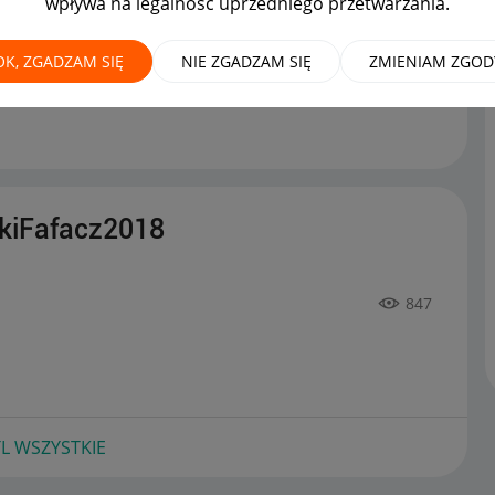
wpływa na legalność uprzedniego przetwarzania.
OK, ZGADZAM SIĘ
NIE ZGADZAM SIĘ
ZMIENIAM ZGOD
ta na allegro
na forum
Zaawansowani sprzedawcy
skiFafacz2018
847
L WSZYSTKIE