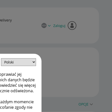
Delivery
Zaloguj
oprawiać jej
oich danych będzie
owiedzieć się więcej
ycznie odświeżona.
w każdym momencie
OPCJE
ycofanie zgody nie