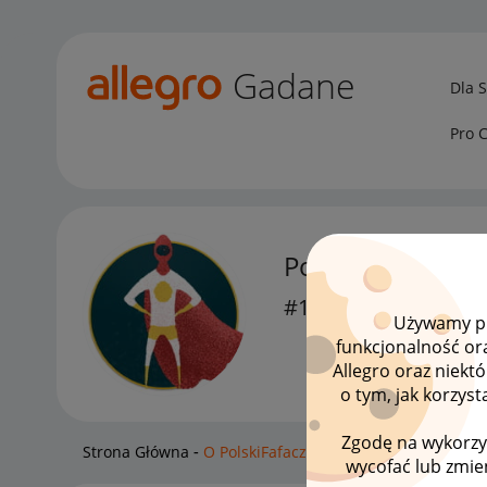
Gadane
Dla 
Pro 
PolskiFafacz201
#1 Nowicjusz
Używamy pli
funkcjonalność or
Allegro oraz niekt
o tym, jak korzys
Zgodę na wykorzy
Strona Główna
O PolskiFafacz2018
wycofać lub zmien