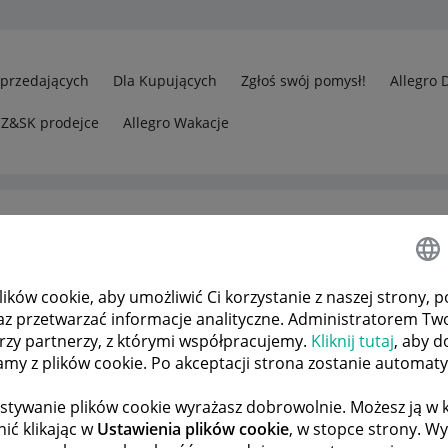
Sprzedających
Dla Kupujących
Zgłoś swój pomysł!
Allegro 
CZ&SK prodejce
Allegro Wakacje
8
ków cookie, aby umożliwić Ci korzystanie z naszej strony, p
az przetwarzać informacje analityczne. Administratorem Tw
órzy partnerzy, z którymi współpracujemy.
Kliknij tutaj
, aby d
tamy z plików cookie. Po akceptacji strona zostanie automat
stywanie plików cookie wyrażasz dobrowolnie. Możesz ją 
ić klikając w
Ustawienia plików cookie
, w stopce strony. W