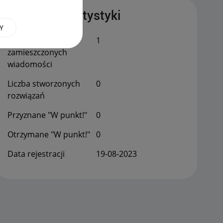
Publiczne statystyki
Y
Łączna liczba
1
zamieszczonych
wiadomości
Liczba stworzonych
0
rozwiązań
Przyznane "W punkt!"
0
Otrzymane "W punkt!"
0
Data rejestracji
‎19-08-2023