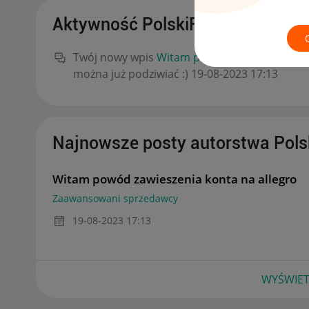
Aktywność PolskiFafacz2018
Twój nowy wpis
Witam powód zawieszenia kon
można już podziwiać :)
‎19-08-2023
17:13
Najnowsze posty autorstwa Pol
Witam powód zawieszenia konta na allegro
Zaawansowani sprzedawcy
‎19-08-2023
17:13
WYŚWIET