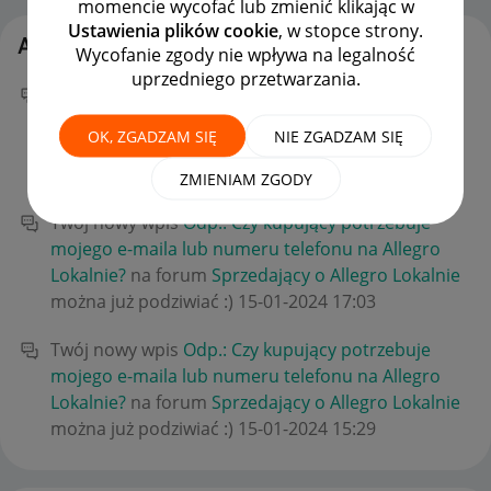
momencie wycofać lub zmienić klikając w
Ustawienia plików cookie
, w stopce strony.
Aktywność Silentscream
Wycofanie zgody nie wpływa na legalność
uprzedniego przetwarzania.
Twój nowy wpis
Odp.: Czy kupujący potrzebuje
mojego e-maila lub numeru telefonu na Allegro
OK, ZGADZAM SIĘ
NIE ZGADZAM SIĘ
Lokalnie?
na forum
Sprzedający o Allegro Lokalnie
można już podziwiać :)
‎15-01-2024
17:03
ZMIENIAM ZGODY
Twój nowy wpis
Odp.: Czy kupujący potrzebuje
mojego e-maila lub numeru telefonu na Allegro
Lokalnie?
na forum
Sprzedający o Allegro Lokalnie
można już podziwiać :)
‎15-01-2024
17:03
Twój nowy wpis
Odp.: Czy kupujący potrzebuje
mojego e-maila lub numeru telefonu na Allegro
Lokalnie?
na forum
Sprzedający o Allegro Lokalnie
można już podziwiać :)
‎15-01-2024
15:29