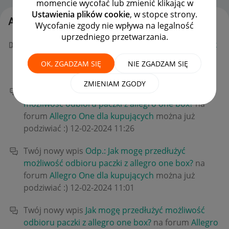
momencie wycofać lub zmienić klikając w
Ustawienia plików cookie
, w stopce strony.
Aktywność king8
Wycofanie zgody nie wpływa na legalność
uprzedniego przetwarzania.
Gratulacje! Masz nowy "W punkt!" za wpis
Odp.: Jak
mogę przedłużyć możliwość odbioru paczki z
OK, ZGADZAM SIĘ
NIE ZGADZAM SIĘ
allegro one box?
.
‎12-02-2024
13:24
ZMIENIAM ZGODY
Twój nowy wpis
Odp.: Jak mogę przedłużyć
możliwość odbioru paczki z allegro one box?
na
forum
Allegro One dla kupujących
można już
podziwiać :)
‎12-02-2024
11:26
Twój nowy wpis
Odp.: Jak mogę przedłużyć
możliwość odbioru paczki z allegro one box?
na
forum
Allegro One dla kupujących
można już
podziwiać :)
‎12-02-2024
11:01
Twój nowy wpis
Jak mogę przedłużyć możliwość
odbioru paczki z allegro one box?
na forum
Allegro