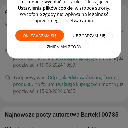
momencie wycofać lub zmienić klikając w
Ustawienia plików cookie
, w stopce strony.
Aktywność Bartek100785
Wycofanie zgody nie wpływa na legalność
uprzedniego przetwarzania.
Twój nowy wpis
Odp.: Jak edytować usunąć ocenę
produktu
na forum
Dyskusje kupujących
można już
OK, ZGADZAM SIĘ
NIE ZGADZAM SIĘ
podziwiać :)
‎05-05-2024
10:44
ZMIENIAM ZGODY
Twój nowy wpis
Odp.: Jak edytować usunąć ocenę
produktu
na forum
Dyskusje kupujących
można już
podziwiać :)
‎15-03-2024
10:53
Twój nowy wpis
Odp.: Jak edytować usunąć ocenę
produktu
na forum
Dyskusje kupujących
można już
podziwiać :)
‎15-03-2024
08:35
Najnowsze posty autorstwa Bartek100785