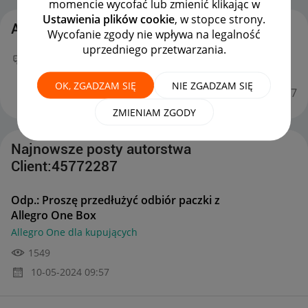
momencie wycofać lub zmienić klikając w
Ustawienia plików cookie
, w stopce strony.
Aktywność Client:45772287
Wycofanie zgody nie wpływa na legalność
uprzedniego przetwarzania.
Twój nowy wpis
Odp.: Proszę przedłużyć odbiór
paczki z Allegro One Box
na forum
Allegro One dla
OK, ZGADZAM SIĘ
NIE ZGADZAM SIĘ
kupujących
można już podziwiać :)
‎10-05-2024
09:57
ZMIENIAM ZGODY
Najnowsze posty autorstwa
Client:45772287
Odp.: Proszę przedłużyć odbiór paczki z
Allegro One Box
Allegro One dla kupujących
1549
‎10-05-2024
09:57