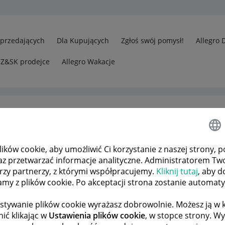
Sprzedających
Dla Kupujących
Zgłoś swój pomysł!
Allegro 
CZ&SK prodejce
Allegro Wakacje
ków cookie, aby umożliwić Ci korzystanie z naszej strony, p
az przetwarzać informacje analityczne. Administratorem Tw
órzy partnerzy, z którymi współpracujemy.
Kliknij tutaj
, aby d
tamy z plików cookie. Po akceptacji strona zostanie automat
stywanie plików cookie wyrażasz dobrowolnie. Możesz ją 
ić klikając w
Ustawienia plików cookie
, w stopce strony. W