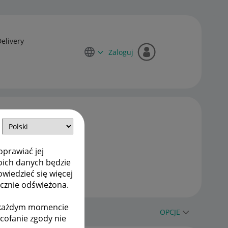
Delivery
Zaloguj
oprawiać jej
oich danych będzie
owiedzieć się więcej
ycznie odświeżona.
w każdym momencie
OPCJE
ycofanie zgody nie