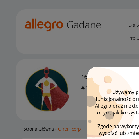
Gadane
Dla 
Pro 
ren_corp
#10 Popularyzator
Używamy pli
funkcjonalność or
Allegro oraz niekt
o tym, jak korzys
Zgodę na wykorzy
Strona Główna
O ren_corp
wycofać lub zmien