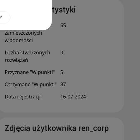
Publiczne statystyki
Y
Łączna liczba
65
zamieszczonych
wiadomości
Liczba stworzonych
0
rozwiązań
Przyznane "W punkt!"
5
Otrzymane "W punkt!"
87
Data rejestracji
‎16-07-2024
Zdjęcia użytkownika ren_corp