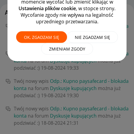
momencie wycofać lub zmienić klikając w
Ustawienia plików cookie
, w stopce strony.
Aktywność peuelute
Wycofanie zgody nie wpływa na legalność
uprzedniego przetwarzania.
Twój nowy wpis
Odp.: Kupno paysafecard - blokada
konta
na forum
Dyskusje kupujących
można już
OK, ZGADZAM SIĘ
NIE ZGADZAM SIĘ
podziwiać :)
‎19-08-2024
19:34
ZMIENIAM ZGODY
Twój nowy wpis
Odp.: Kupno paysafecard - blokada
konta
na forum
Dyskusje kupujących
można już
podziwiać :)
‎19-08-2024
19:33
Twój nowy wpis
Odp.: Kupno paysafecard - blokada
konta
na forum
Dyskusje kupujących
można już
podziwiać :)
‎19-08-2024
19:30
Twój nowy wpis
Odp.: Kupno paysafecard - blokada
konta
na forum
Dyskusje kupujących
można już
podziwiać :)
‎18-08-2024
21:31