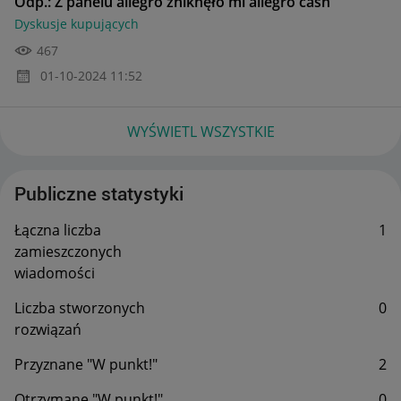
Odp.: Z panelu allegro zniknęło mi allegro cash
Dyskusje kupujących
467
‎01-10-2024
11:52
WYŚWIETL WSZYSTKIE
Publiczne statystyki
Łączna liczba
1
zamieszczonych
wiadomości
Liczba stworzonych
0
rozwiązań
Przyznane "W punkt!"
2
Otrzymane "W punkt!"
0