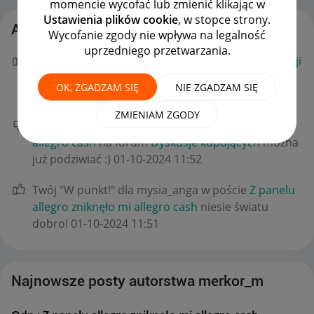
momencie wycofać lub zmienić klikając w
Ustawienia plików cookie
, w stopce strony.
Aktywność merkor_m
Wycofanie zgody nie wpływa na legalność
uprzedniego przetwarzania.
Twój "W punkt!" dla JanSkl w poście
Odp.: Brak opcji
rozłącz te same oferty.
niesie światu dobro!
OK, ZGADZAM SIĘ
NIE ZGADZAM SIĘ
‎01-10-2024
11:56
ZMIENIAM ZGODY
Twój nowy wpis
Odp.: Z panelu allegro zniknęło mi
allegro cash
na forum
Dyskusje kupujących
można
już podziwiać :)
‎01-10-2024
11:52
Twój "W punkt!" dla mysia_anga w poście
Z panelu
allegro zniknęło mi allegro cash
niesie światu
dobro!
‎01-10-2024
11:51
Najnowsze posty autorstwa merkor_m