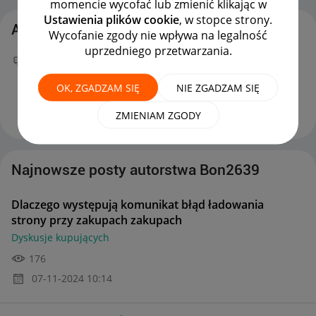
momencie wycofać lub zmienić klikając w
Ustawienia plików cookie
, w stopce strony.
Aktywność Bon2639
Wycofanie zgody nie wpływa na legalność
uprzedniego przetwarzania.
Twój nowy wpis
Dlaczego występują komunikat
błąd ładowania strony przy zakupach zakupach
na
OK, ZGADZAM SIĘ
NIE ZGADZAM SIĘ
forum
Dyskusje kupujących
można już podziwiać :)
‎07-11-2024
10:14
ZMIENIAM ZGODY
Najnowsze posty autorstwa Bon2639
Dlaczego występują komunikat błąd ładowania
strony przy zakupach zakupach
Dyskusje kupujących
176
‎07-11-2024
10:14