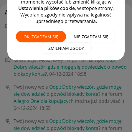
momencie wycofać lub zmienić klikając w
Ustawienia plików cookie
, w stopce strony.
Aktywność waski28_wawa
Wycofanie zgody nie wpływa na legalność
uprzedniego przetwarzania.
Twój "W punkt!" dla la_nika w poście
Odp.: Dobry
wieczór, gdzie mogę się dowiedzieć o powód
OK, ZGADZAM SIĘ
NIE ZGADZAM SIĘ
blokady konta?
niesie światu dobro!
‎04-12-2024
19:28
ZMIENIAM ZGODY
Gratulacje! Masz nowy "W punkt!" za wpis
Odp.:
Dobry wieczór, gdzie mogę się dowiedzieć o powód
blokady konta?
.
‎04-12-2024
18:58
Twój nowy wpis
Odp.: Dobry wieczór, gdzie mogę
się dowiedzieć o powód blokady konta?
na forum
Allegro One dla kupujących
można już podziwiać :)
‎04-12-2024
18:55
Twój nowy wpis
Odp.: Dobry wieczór, gdzie mogę
się dowiedzieć o powód blokady konta?
na forum