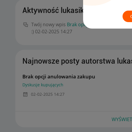
Aktywność lukasik4
Twój nowy wpis
Brak opcji anulowania zakup
:)
‎02-02-2025
14:27
Najnowsze posty autorstwa luka
Brak opcji anulowania zakupu
Dyskusje kupujących
‎02-02-2025
14:27
WYŚWIET