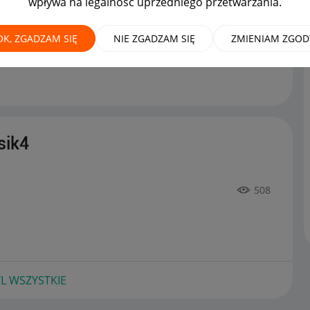
wpływa na legalność uprzedniego przetwarzania.
OK, ZGADZAM SIĘ
NIE ZGADZAM SIĘ
ZMIENIAM ZGOD
u
na forum
Dyskusje kupujących
można już podziwiać
sik4
508
L WSZYSTKIE