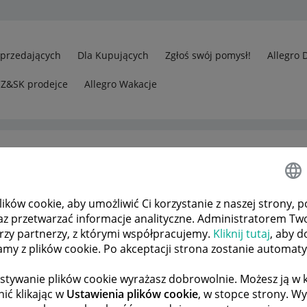
Sprzedających
Dla Kupujących
Zgłoś swój pomysł!
Allegro 
CZ&SK prodejce
Allegro Wakacje
ków cookie, aby umożliwić Ci korzystanie z naszej strony, p
az przetwarzać informacje analityczne. Administratorem Tw
órzy partnerzy, z którymi współpracujemy.
Kliknij tutaj
, aby d
tamy z plików cookie. Po akceptacji strona zostanie automat
stywanie plików cookie wyrażasz dobrowolnie. Możesz ją 
ić klikając w
Ustawienia plików cookie
, w stopce strony. W