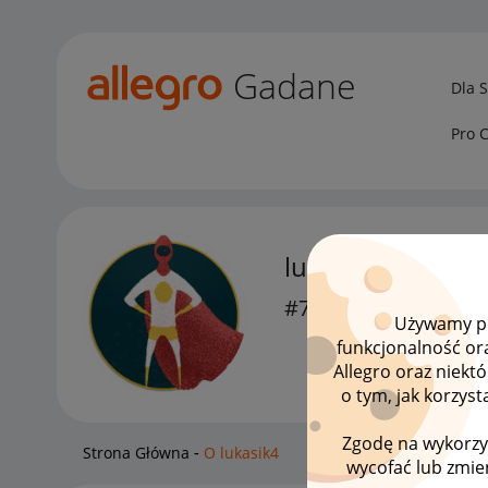
Gadane
Dla 
Pro 
lukasik4
#7 Wielbiciel
Używamy pli
funkcjonalność or
Allegro oraz niekt
o tym, jak korzys
Zgodę na wykorzy
Strona Główna
O lukasik4
wycofać lub zmien