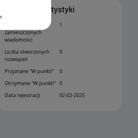
Publiczne statystyki
Y
Łączna liczba
1
zamieszczonych
wiadomości
Liczba stworzonych
0
rozwiązań
Przyznane "W punkt!"
0
Otrzymane "W punkt!"
0
Data rejestracji
‎02-02-2025