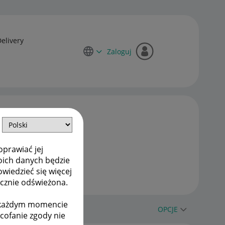
Delivery
Zaloguj
oprawiać jej
oich danych będzie
owiedzieć się więcej
ycznie odświeżona.
w każdym momencie
OPCJE
ycofanie zgody nie