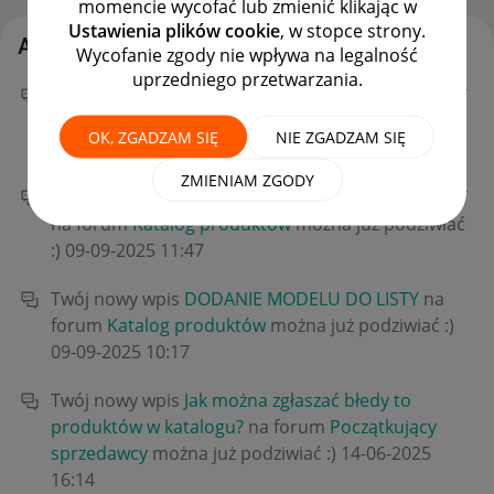
momencie wycofać lub zmienić klikając w
Ustawienia plików cookie
, w stopce strony.
Aktywność nokteloutlet
Wycofanie zgody nie wpływa na legalność
uprzedniego przetwarzania.
Twój nowy wpis
Odp.: DODANIE MODELU DO LISTY
na forum
Katalog produktów
można już podziwiać
OK, ZGADZAM SIĘ
NIE ZGADZAM SIĘ
:)
‎09-09-2025
11:47
ZMIENIAM ZGODY
Twój nowy wpis
Odp.: DODANIE MODELU DO LISTY
na forum
Katalog produktów
można już podziwiać
:)
‎09-09-2025
11:47
Twój nowy wpis
DODANIE MODELU DO LISTY
na
forum
Katalog produktów
można już podziwiać :)
‎09-09-2025
10:17
Twój nowy wpis
Jak można zgłaszać błedy to
produktów w katalogu?
na forum
Początkujący
sprzedawcy
można już podziwiać :)
‎14-06-2025
16:14