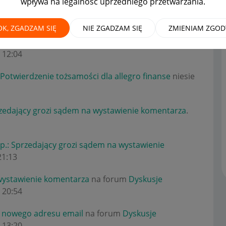
wpływa na legalność uprzedniego przetwarzania.
OK, ZGADZAM SIĘ
NIE ZGADZAM SIĘ
ZMIENIAM ZGOD
em na wystawienie komentarza
na forum
Dyskusje
12:04
 Potwierdzenie tożsamości dla allegro finanse
niesie
zedający grozi sądem na wystawienie komentarza
.
p.: Sprzedający grozi sądem na wystawienie
21:13
wystawienie komentarza
na forum
Dyskusje
20:54
e nowego adresu email
na forum
Dyskusje
13:20