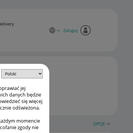
Delivery
Zaloguj
oprawiać jej
oich danych będzie
owiedzieć się więcej
ycznie odświeżona.
w każdym momencie
OPCJE
ycofanie zgody nie