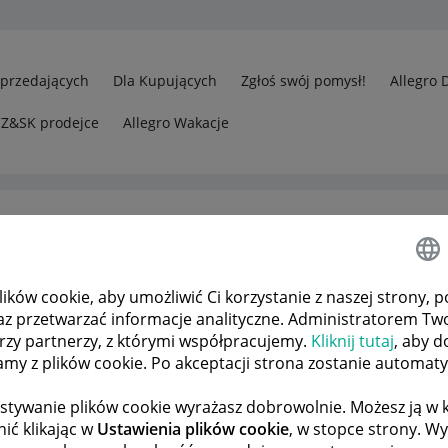
Sprzedających
Dla Kupujących
Zgłoś swój pomysł!
Allegro 
CZ&SK prodejce
Allegro Wakacje
ków cookie, aby umożliwić Ci korzystanie z naszej strony, p
az przetwarzać informacje analityczne. Administratorem Tw
órzy partnerzy, z którymi współpracujemy.
Kliknij tutaj
, aby d
tamy z plików cookie. Po akceptacji strona zostanie automat
stywanie plików cookie wyrażasz dobrowolnie. Możesz ją 
ić klikając w
Ustawienia plików cookie
, w stopce strony. W