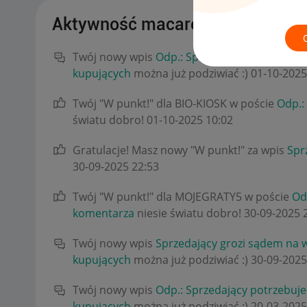
Aktywność macarena25
Twój nowy wpis
Odp.: Sprzedający grozi sąd
kupujących
można już podziwiać :)
‎01-10-2025
Twój "W punkt!" dla BIO-KIOSK w poście
Odp.:
światu dobro!
‎01-10-2025
10:02
Gratulacje! Masz nowy "W punkt!" za wpis
Spr
‎30-09-2025
22:53
Twój "W punkt!" dla MOJEGRATY5 w poście
Od
komentarza
niesie światu dobro!
‎30-09-2025
Twój nowy wpis
Sprzedający grozi sądem na 
kupujących
można już podziwiać :)
‎30-09-2025
Twój nowy wpis
Odp.: Sprzedający potrzebuj
kupujących
można już podziwiać :)
‎20-03-2025