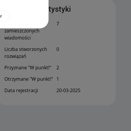
Publiczne statystyki
Y
Łączna liczba
7
zamieszczonych
wiadomości
Liczba stworzonych
0
rozwiązań
Przyznane "W punkt!"
2
Otrzymane "W punkt!"
1
Data rejestracji
‎20-03-2025