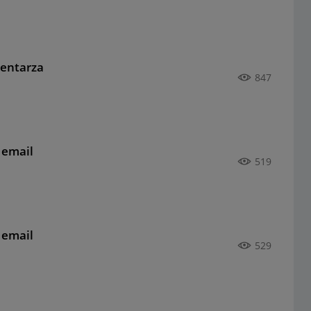
mentarza
847
 email
519
 email
529