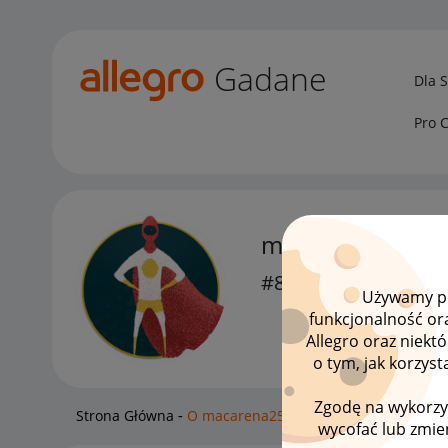
Gadane
Dla 
Pro 
macarena25
#8 Zapaleniec
Używamy pli
funkcjonalność or
Allegro oraz niekt
o tym, jak korzys
Zgodę na wykorzy
Strona Główna
O macarena25
wycofać lub zmien