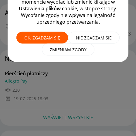
momencie wycofać lub zmienić klikając w
Ustawienia plików cookie
, w stopce strony.
Aktywność sdz86
Wycofanie zgody nie wpływa na legalność
uprzedniego przetwarzania.
Twój nowy wpis
Pierścień płatniczy
na forum
Allegro Pay
można już podziwiać :)
‎19-07-2025
18:03
OK, ZGADZAM SIĘ
NIE ZGADZAM SIĘ
ZMIENIAM ZGODY
Najnowsze posty autorstwa sdz86
Pierścień płatniczy
Allegro Pay
220
‎19-07-2025
18:03
WYŚWIETL WSZYSTKIE